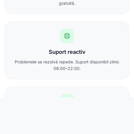
gratuită.
Suport reactiv
Problemele se rezolvă repede. Suport disponibil zilnic
08:00–22:00.
IP static inclus
Toate abonamentele includ cel puțin o adresă IPv4
statică.