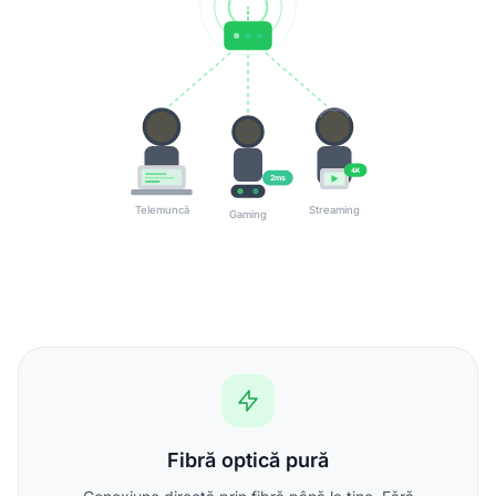
4K
2ms
Telemuncă
Streaming
Gaming
Fibră optică pură