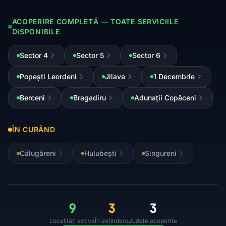
ACOPERIRE COMPLETĂ — TOATE SERVICIILE
DISPONIBILE
Sector 4
Sector 5
Sector 6
Popești Leordeni
Jilava
1 Decembrie
Berceni
Bragadiru
Adunații Copăceni
ÎN CURÂND
Călugăreni
Hulubești
Singureni
9
3
3
Localități active
În extindere
Județe acoperite