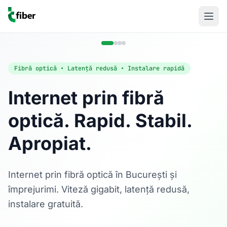
Fibră optică • Latență redusă • Instalare rapidă
Internet prin fibră
optică. Rapid. Stabil.
Acasă
Apropiat.
Internet Rezidențial
Fibră optică până la 1 Gbps, direct în casa ta.
Află mai multe
Internet prin fibră optică în București și
împrejurimi. Viteză gigabit, latență redusă,
instalare gratuită.