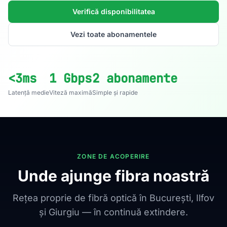
Verifică disponibilitatea
Vezi toate abonamentele
<3ms
1 Gbps
2 abonamente
Latență medie
Viteză maximă
Simple și rapide
ZONE DE ACOPERIRE
Unde ajunge fibra noastră
Rețea proprie de fibră optică în București, Ilfov
și Giurgiu — în continuă extindere.