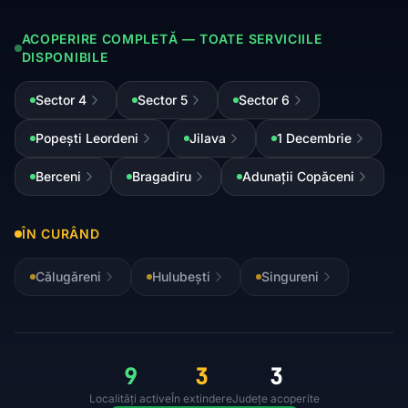
ACOPERIRE COMPLETĂ — TOATE SERVICIILE
DISPONIBILE
Sector 4
Sector 5
Sector 6
Popești Leordeni
Jilava
1 Decembrie
Berceni
Bragadiru
Adunații Copăceni
ÎN CURÂND
Călugăreni
Hulubești
Singureni
9
3
3
Localități active
În extindere
Județe acoperite