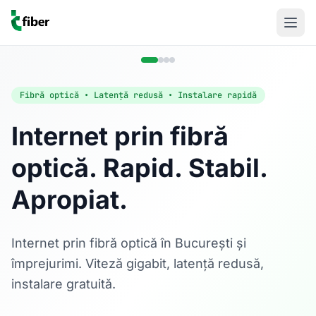
Fibră optică • Latență redusă • Instalare rapidă
Internet prin fibră
optică. Rapid. Stabil.
Acasă
Apropiat.
Internet Rezidențial
Fibră optică până la 1 Gbps, direct în casa ta.
Află mai multe
Internet prin fibră optică în București și
împrejurimi. Viteză gigabit, latență redusă,
instalare gratuită.