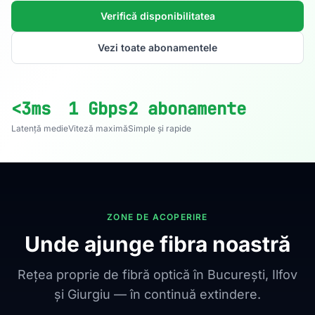
Verifică disponibilitatea
Vezi toate abonamentele
<3ms
1 Gbps
2 abonamente
Latență medie
Viteză maximă
Simple și rapide
ZONE DE ACOPERIRE
Unde ajunge fibra noastră
Rețea proprie de fibră optică în București, Ilfov
și Giurgiu — în continuă extindere.