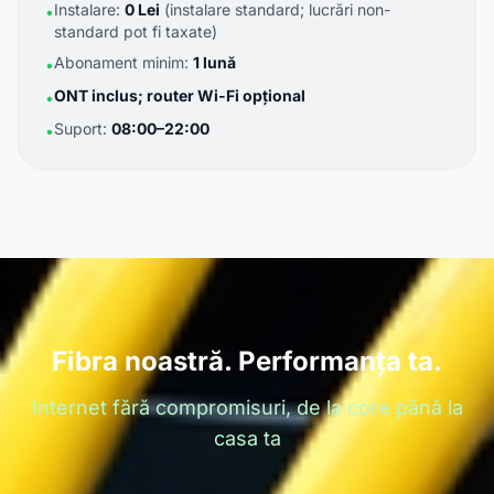
Instalare:
0 Lei
(instalare standard; lucrări non-
•
standard pot fi taxate)
Abonament minim:
1 lună
•
ONT inclus; router Wi-Fi opțional
•
Suport:
08:00–22:00
•
Fibra noastră. Performanța ta.
Internet fără compromisuri, de la core până la
casa ta