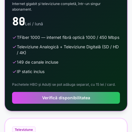
Internet gigabit și televiziune completă, într-un singur
abonament.
80
Lei / lună
TFiber 1000 — internet fibră optică 1000 / 450 Mbps
Televiziune Analogică + Televiziune Digitală (SD / HD
/ 4K)
149 de canale incluse
IP static inclus
Pachetele HBO și Adulți se pot adăuga separat, cu 15 lei / card.
Verifică disponibilitatea
Televiziune