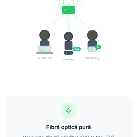
4K
2ms
Telemuncă
Streaming
Gaming
Fibră optică pură