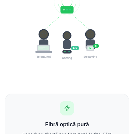
4K
2ms
Telemuncă
Streaming
Gaming
Fibră optică pură