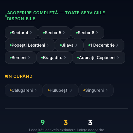
ACOPERIRE COMPLETĂ — TOATE SERVICIILE
DISPONIBILE
Sector 4
Sector 5
Sector 6
Popești Leordeni
Jilava
1 Decembrie
Berceni
Bragadiru
Adunații Copăceni
ÎN CURÂND
Călugăreni
Hulubești
Singureni
9
3
3
Localități active
În extindere
Județe acoperite