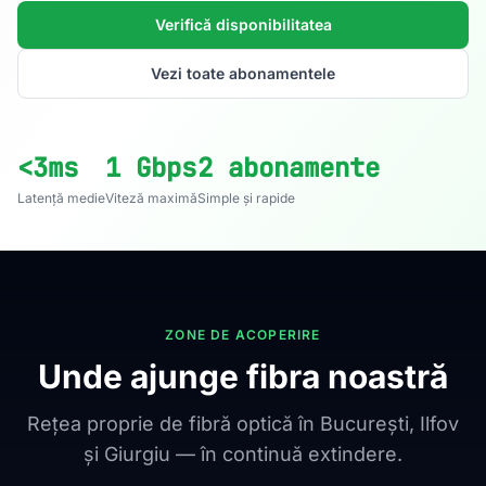
Verifică disponibilitatea
Vezi toate abonamentele
<3ms
1 Gbps
2 abonamente
Latență medie
Viteză maximă
Simple și rapide
ZONE DE ACOPERIRE
Unde ajunge fibra noastră
Rețea proprie de fibră optică în București, Ilfov
și Giurgiu — în continuă extindere.