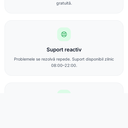
gratuită.
Suport reactiv
Problemele se rezolvă repede. Suport disponibil zilnic
08:00–22:00.
IP static inclus
Toate abonamentele includ cel puțin o adresă IPv4
statică.