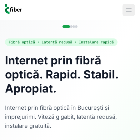
Fibră optică • Latență redusă • Instalare rapidă
Internet prin fibră
optică. Rapid. Stabil.
Acasă
Apropiat.
Internet Rezidențial
Fibră optică până la 1 Gbps, direct în casa ta.
Află mai multe
Internet prin fibră optică în București și
împrejurimi. Viteză gigabit, latență redusă,
instalare gratuită.