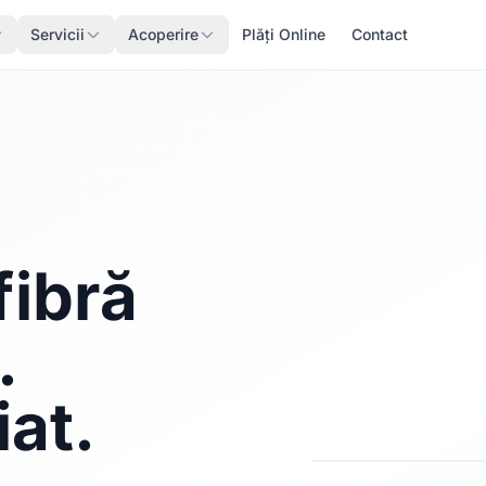
Servicii
Acoperire
Plăți Online
Contact
fibră
.
iat.