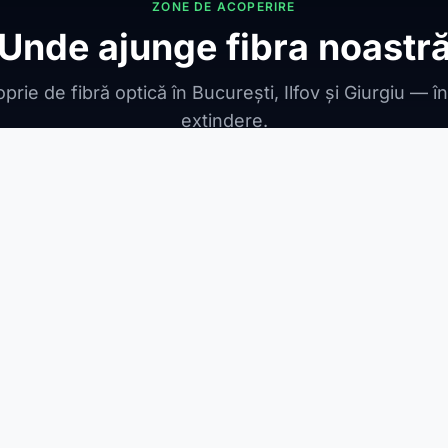
ZONE DE ACOPERIRE
Unde ajunge fibra noastr
prie de fibră optică în București, Ilfov și Giurgiu — î
extindere.
ONIBILE
ești Leordeni
Jilava
1 Decembrie
Berceni