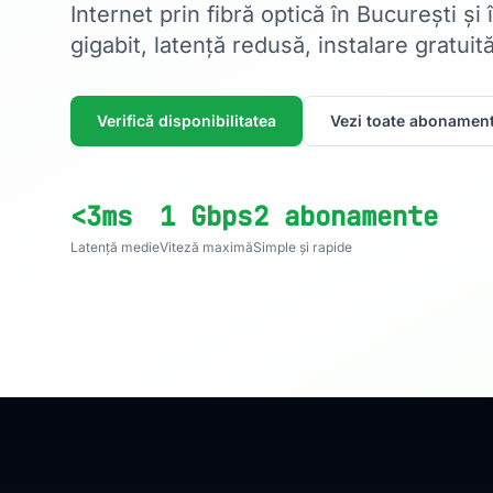
Internet prin fibră optică în București și
gigabit, latență redusă, instalare gratuită
Verifică disponibilitatea
Vezi toate abonament
<3ms
1 Gbps
2 abonamente
Latență medie
Viteză maximă
Simple și rapide