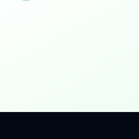
idențial
 Gbps, direct în casa ta.