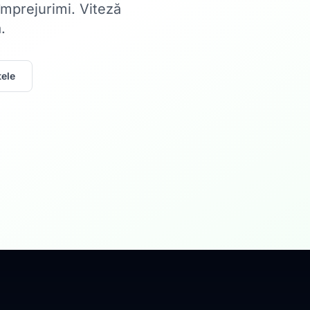
 împrejurimi. Viteză
.
ele
Acasă
Internet Rez
Fibră optică până la 1
Află mai multe