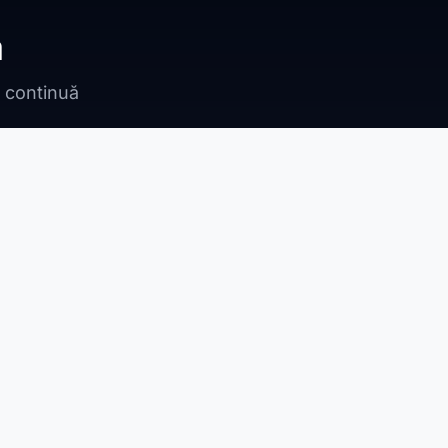
ă
n continuă
Bragadiru
Adunații Copăceni