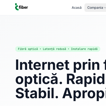
Acasă
Compania
Fibră optică • Latență redusă • Instalare rapidă
Internet prin 
optică. Rapid
Stabil. Aprop