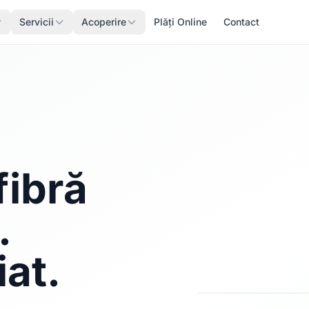
Servicii
Acoperire
Plăți Online
Contact
fibră
.
iat.