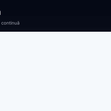
ă
n continuă
Bragadiru
Adunații Copăceni