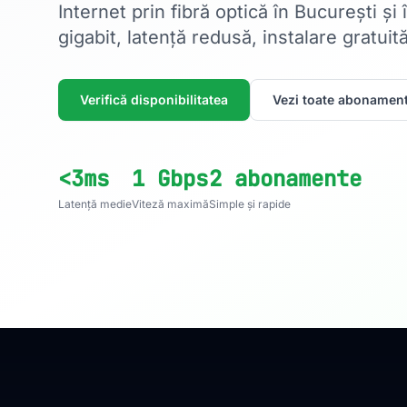
Internet prin fibră optică în București și
gigabit, latență redusă, instalare gratuită
Verifică disponibilitatea
Vezi toate abonament
<3ms
1 Gbps
2 abonamente
Latență medie
Viteză maximă
Simple și rapide