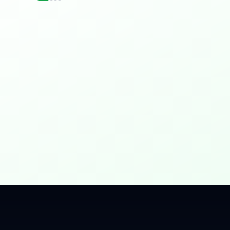
idențial
 Gbps, direct în casa ta.