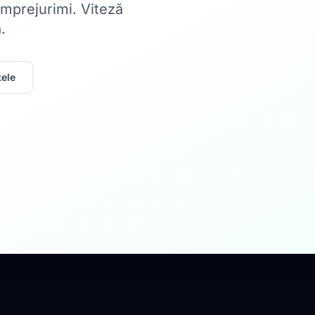
 împrejurimi. Viteză
.
ele
Acasă
Internet Rez
Fibră optică până la 1
Află mai multe