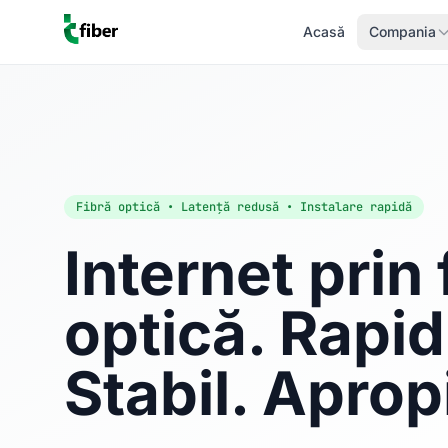
Acasă
Compania
Fibră optică • Latență redusă • Instalare rapidă
Internet prin 
optică. Rapid
Stabil. Aprop