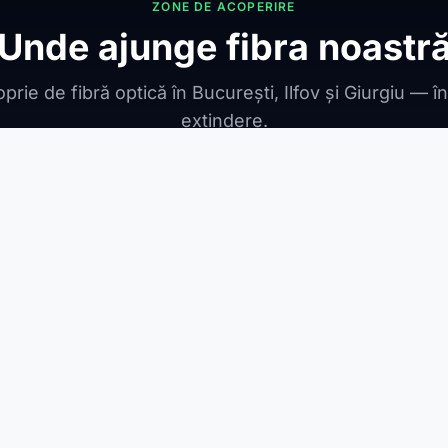
ZONE DE ACOPERIRE
Unde ajunge fibra noastr
prie de fibră optică în București, Ilfov și Giurgiu — î
extindere.
ONIBILE
ești Leordeni
Jilava
1 Decembrie
Berceni