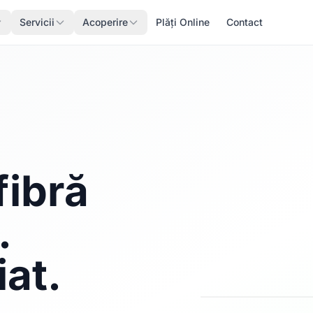
Servicii
Acoperire
Plăți Online
Contact
fibră
.
iat.