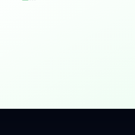
idențial
 Gbps, direct în casa ta.