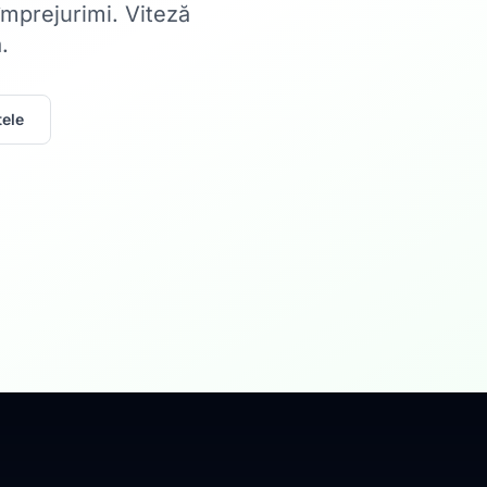
 împrejurimi. Viteză
.
ele
Acasă
Internet Rez
Fibră optică până la 1
Află mai multe