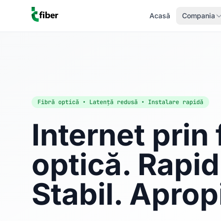
Acasă
Compania
Fibră optică • Latență redusă • Instalare rapidă
Internet prin 
optică. Rapid
Stabil. Aprop