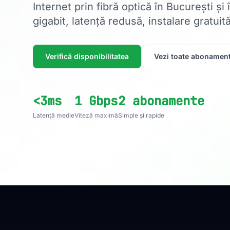
Internet prin fibră optică în București și
gigabit, latență redusă, instalare gratuită
Verifică disponibilitatea
Vezi toate abonament
<3ms
1 Gbps
2 abonamente
Latență medie
Viteză maximă
Simple și rapide