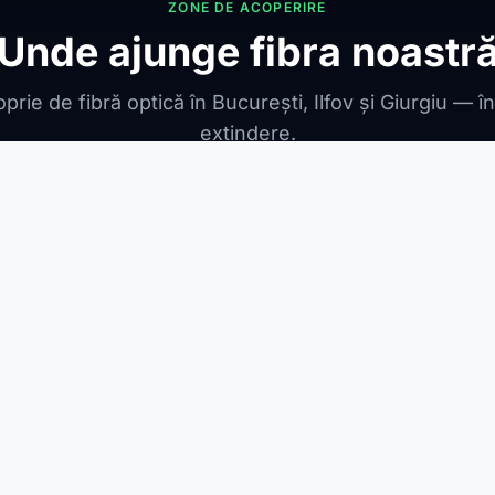
ZONE DE ACOPERIRE
Unde ajunge fibra noastr
prie de fibră optică în București, Ilfov și Giurgiu — î
extindere.
ONIBILE
ești Leordeni
Jilava
1 Decembrie
Berceni