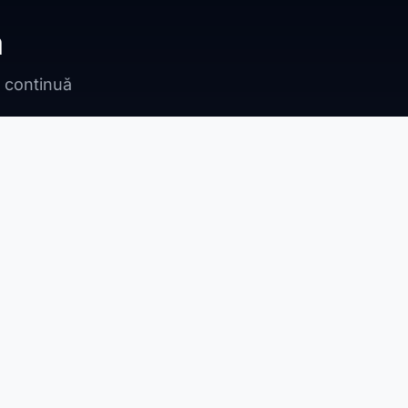
ă
n continuă
Bragadiru
Adunații Copăceni