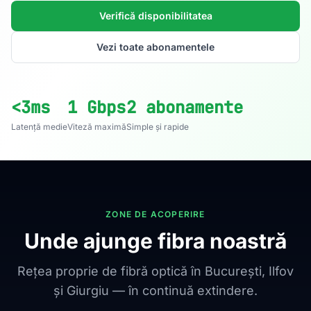
Verifică disponibilitatea
Vezi toate abonamentele
<3ms
1 Gbps
2 abonamente
Latență medie
Viteză maximă
Simple și rapide
ZONE DE ACOPERIRE
Unde ajunge fibra noastră
Rețea proprie de fibră optică în București, Ilfov
și Giurgiu — în continuă extindere.