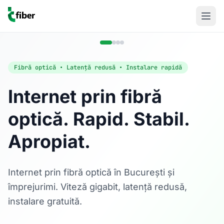
Fibră optică • Latență redusă • Instalare rapidă
Internet prin fibră
optică. Rapid. Stabil.
Acasă
Apropiat.
Internet Rezidențial
Fibră optică până la 1 Gbps, direct în casa ta.
Află mai multe
Internet prin fibră optică în București și
împrejurimi. Viteză gigabit, latență redusă,
instalare gratuită.