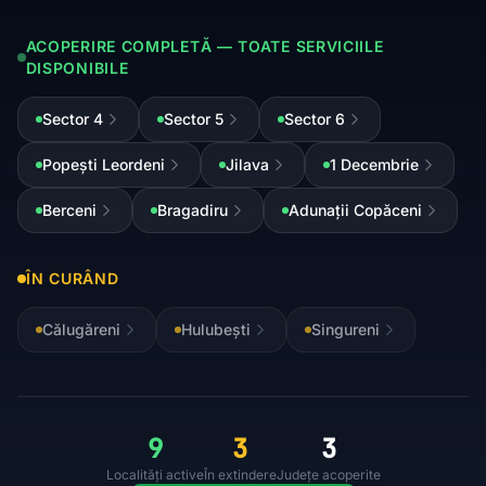
ACOPERIRE COMPLETĂ — TOATE SERVICIILE
DISPONIBILE
Sector 4
Sector 5
Sector 6
Popești Leordeni
Jilava
1 Decembrie
Berceni
Bragadiru
Adunații Copăceni
ÎN CURÂND
Călugăreni
Hulubești
Singureni
9
3
3
Localități active
În extindere
Județe acoperite