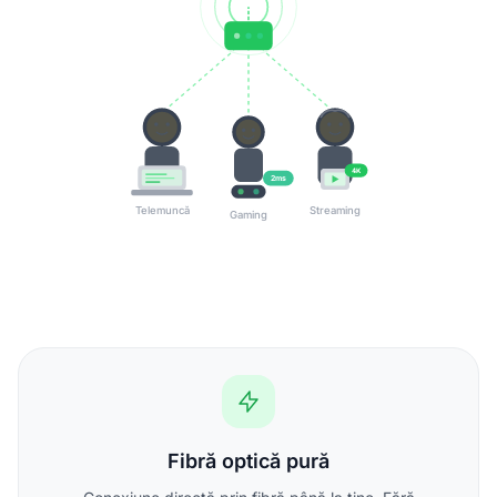
4K
2ms
Telemuncă
Streaming
Gaming
Fibră optică pură