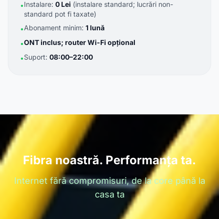
Instalare:
0 Lei
(instalare standard; lucrări non-
•
standard pot fi taxate)
Abonament minim:
1 lună
•
ONT inclus; router Wi-Fi opțional
•
Suport:
08:00–22:00
•
Fibra noastră. Performanța ta.
Internet fără compromisuri, de la core până la
casa ta