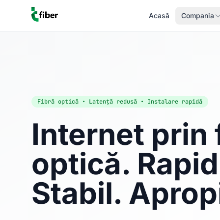
Acasă
Compania
Fibră optică • Latență redusă • Instalare rapidă
Internet prin 
optică. Rapid
Stabil. Aprop