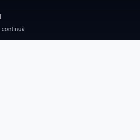
ă
n continuă
Bragadiru
Adunații Copăceni