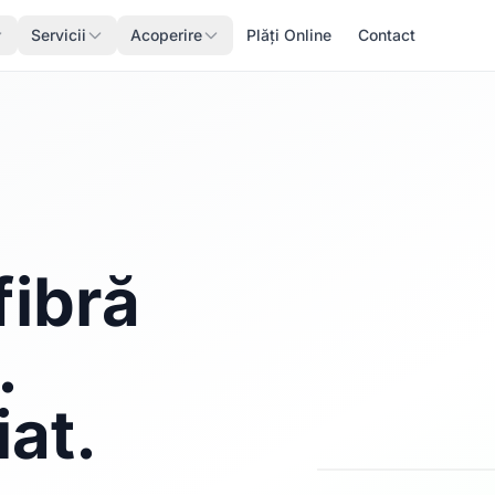
Servicii
Acoperire
Plăți Online
Contact
fibră
.
iat.