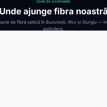
ZONE DE ACOPERIRE
Unde ajunge fibra noastr
prie de fibră optică în București, Ilfov și Giurgiu — î
extindere.
ONIBILE
ești Leordeni
Jilava
1 Decembrie
Berceni