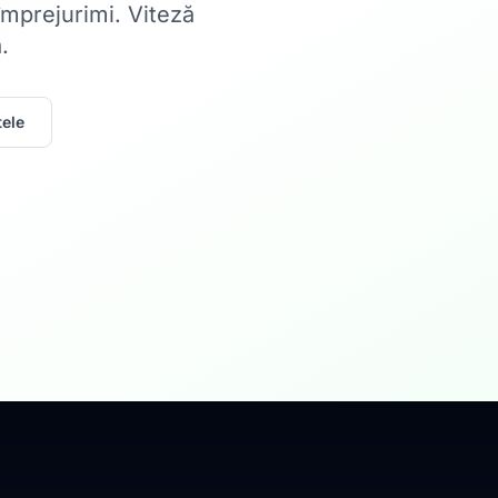
 împrejurimi. Viteză
.
ele
Acasă
Internet Rez
Fibră optică până la 1
Află mai multe