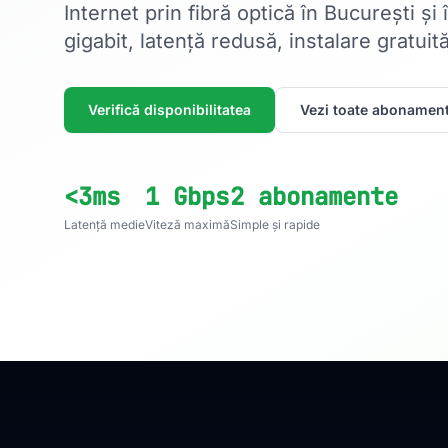
Internet prin fibră optică în București și
gigabit, latență redusă, instalare gratuită
Verifică disponibilitatea
Vezi toate abonament
<3ms
1 Gbps
2 abonamente
Latență medie
Viteză maximă
Simple și rapide