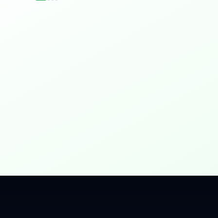
idențial
 Gbps, direct în casa ta.