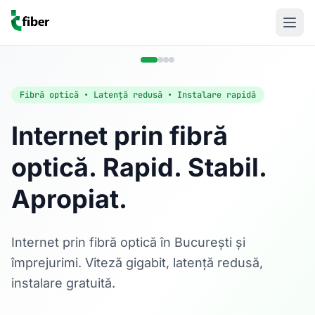
Fibră optică • Latență redusă • Instalare rapidă
Internet prin fibră
optică. Rapid. Stabil.
Acasă
Apropiat.
Internet Rezidențial
Fibră optică până la 1 Gbps, direct în casa ta.
Află mai multe
Internet prin fibră optică în București și
împrejurimi. Viteză gigabit, latență redusă,
instalare gratuită.