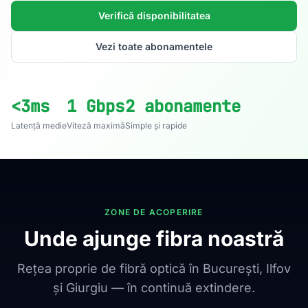
Verifică disponibilitatea
Vezi toate abonamentele
<3ms
1 Gbps
2 abonamente
Latență medie
Viteză maximă
Simple și rapide
ZONE DE ACOPERIRE
Unde ajunge fibra noastră
Rețea proprie de fibră optică în București, Ilfov
și Giurgiu — în continuă extindere.