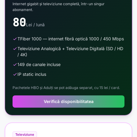
Internet gigabit și televiziune completă, într-un singur
abonament.
80
Lei / lună
TFiber 1000 — internet fibră optică 1000 / 450 Mbps
Televiziune Analogică + Televiziune Digitală (SD / HD
/ 4K)
149 de canale incluse
IP static inclus
Pachetele HBO și Adulți se pot adăuga separat, cu 15 lei / card.
Verifică disponibilitatea
Televiziune