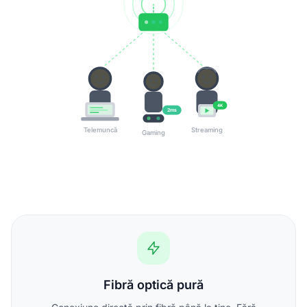
4K
2ms
Telemuncă
Streaming
Gaming
Fibră optică pură