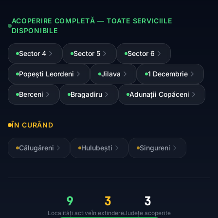
ACOPERIRE COMPLETĂ — TOATE SERVICIILE
DISPONIBILE
Sector 4
Sector 5
Sector 6
Popești Leordeni
Jilava
1 Decembrie
Berceni
Bragadiru
Adunații Copăceni
ÎN CURÂND
Călugăreni
Hulubești
Singureni
9
3
3
Localități active
În extindere
Județe acoperite