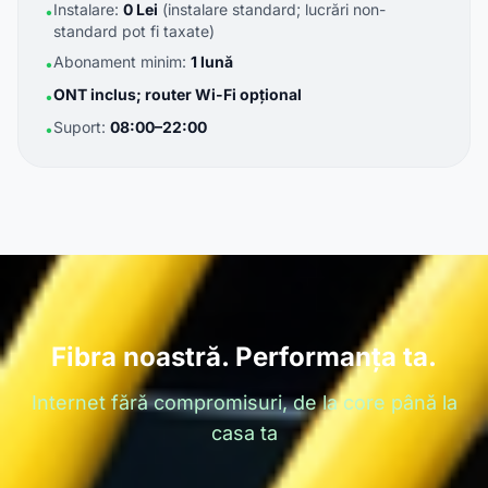
Instalare:
0 Lei
(instalare standard; lucrări non-
•
standard pot fi taxate)
Abonament minim:
1 lună
•
ONT inclus; router Wi-Fi opțional
•
Suport:
08:00–22:00
•
Fibra noastră. Performanța ta.
Internet fără compromisuri, de la core până la
casa ta