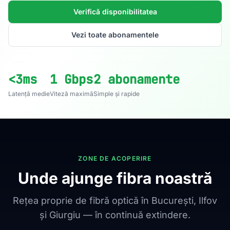
Verifică disponibilitatea
Vezi toate abonamentele
<3ms
1 Gbps
2 abonamente
Latență medie
Viteză maximă
Simple și rapide
ZONE DE ACOPERIRE
Unde ajunge fibra noastră
Rețea proprie de fibră optică în București, Ilfov
și Giurgiu — în continuă extindere.