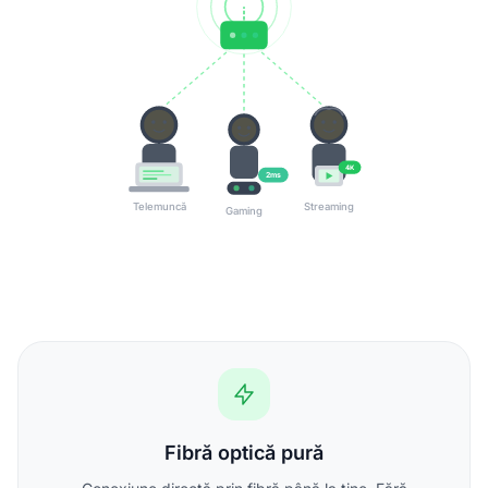
4K
2ms
Telemuncă
Streaming
Gaming
Fibră optică pură