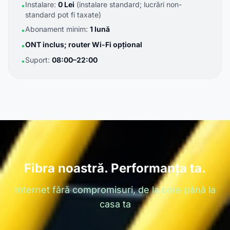
Instalare:
0 Lei
(instalare standard; lucrări non-
•
standard pot fi taxate)
Abonament minim:
1 lună
•
ONT inclus; router Wi-Fi opțional
•
Suport:
08:00–22:00
•
Fibra noastră. Performanța ta.
Internet fără compromisuri, de la core până la
casa ta