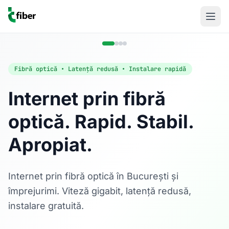
Fibră optică • Latență redusă • Instalare rapidă
Internet prin fibră
optică. Rapid. Stabil.
Acasă
Apropiat.
Internet Rezidențial
Fibră optică până la 1 Gbps, direct în casa ta.
Află mai multe
Internet prin fibră optică în București și
împrejurimi. Viteză gigabit, latență redusă,
instalare gratuită.