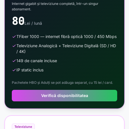
Internet gigabit și televiziune completă, într-un singur
abonament.
80
Lei / lună
TFiber 1000 — internet fibră optică 1000 / 450 Mbps
Televiziune Analogică + Televiziune Digitală (SD / HD
/ 4K)
149 de canale incluse
IP static inclus
Pachetele HBO și Adulți se pot adăuga separat, cu 15 lei / card.
Verifică disponibilitatea
Televiziune