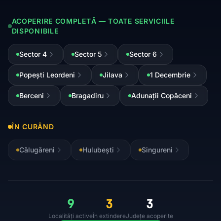
ACOPERIRE COMPLETĂ — TOATE SERVICIILE
DISPONIBILE
Sector 4
Sector 5
Sector 6
Popești Leordeni
Jilava
1 Decembrie
Berceni
Bragadiru
Adunații Copăceni
ÎN CURÂND
Călugăreni
Hulubești
Singureni
9
3
3
Localități active
În extindere
Județe acoperite