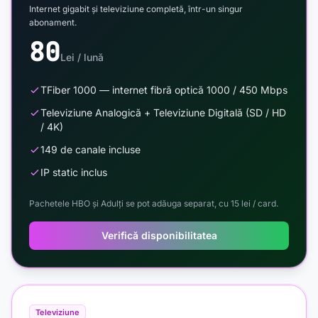
Internet gigabit și televiziune completă, într-un singur
abonament.
80
Lei / lună
TFiber 1000 — internet fibră optică 1000 / 450 Mbps
Televiziune Analogică + Televiziune Digitală (SD / HD
/ 4K)
149 de canale incluse
IP static inclus
Pachetele HBO și Adulți se pot adăuga separat, cu 15 lei / card.
Verifică disponibilitatea
Televiziune