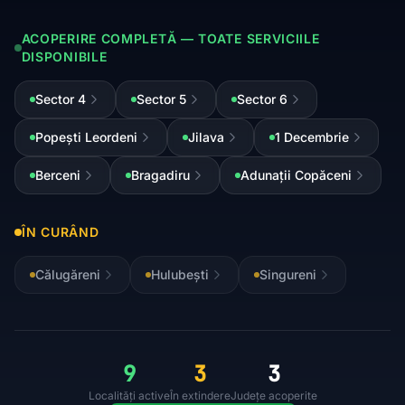
ACOPERIRE COMPLETĂ — TOATE SERVICIILE
DISPONIBILE
Sector 4
Sector 5
Sector 6
Popești Leordeni
Jilava
1 Decembrie
Berceni
Bragadiru
Adunații Copăceni
ÎN CURÂND
Călugăreni
Hulubești
Singureni
9
3
3
Localități active
În extindere
Județe acoperite