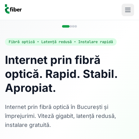
Fibră optică • Latență redusă • Instalare rapidă
Internet prin fibră
optică. Rapid. Stabil.
Acasă
Apropiat.
Internet Rezidențial
Fibră optică până la 1 Gbps, direct în casa ta.
Află mai multe
Internet prin fibră optică în București și
împrejurimi. Viteză gigabit, latență redusă,
instalare gratuită.