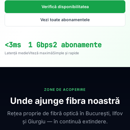
Verifică disponibilitatea
Vezi toate abonamentele
<3ms
1 Gbps
2 abonamente
Latență medie
Viteză maximă
Simple și rapide
ZONE DE ACOPERIRE
Unde ajunge fibra noastră
Rețea proprie de fibră optică în București, Ilfov
și Giurgiu — în continuă extindere.