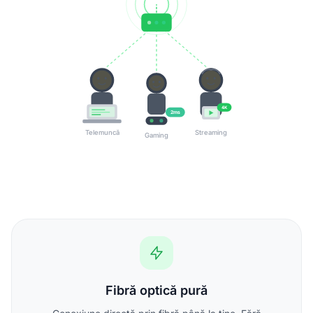
4K
2ms
Telemuncă
Streaming
Gaming
Fibră optică pură