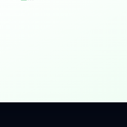
idențial
 Gbps, direct în casa ta.