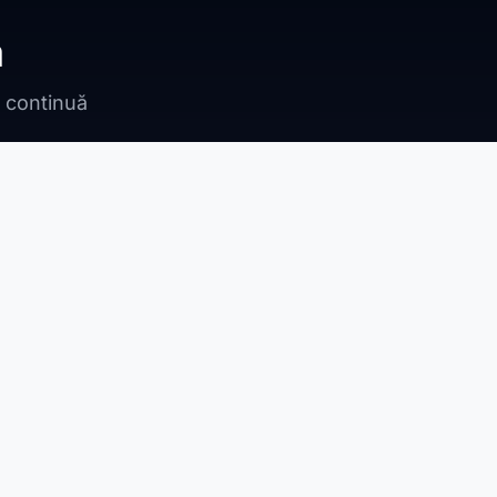
ă
n continuă
Bragadiru
Adunații Copăceni