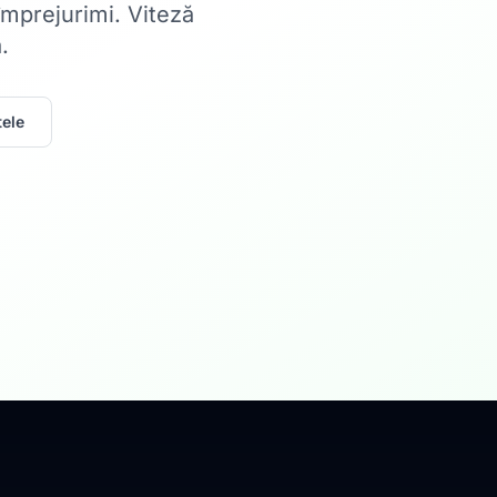
 împrejurimi. Viteză
.
ele
Acasă
Internet Rez
Fibră optică până la 1
Află mai multe