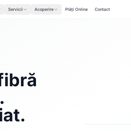
Servicii
Acoperire
Plăți Online
Contact
fibră
.
iat.