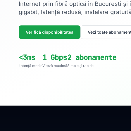
Internet prin fibră optică în București și
gigabit, latență redusă, instalare gratuită
Verifică disponibilitatea
Vezi toate abonament
<3ms
1 Gbps
2 abonamente
Latență medie
Viteză maximă
Simple și rapide