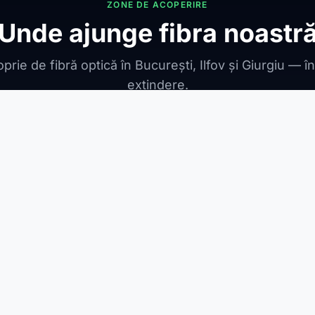
ZONE DE ACOPERIRE
Unde ajunge fibra noastr
prie de fibră optică în București, Ilfov și Giurgiu — î
extindere.
ONIBILE
ești Leordeni
Jilava
1 Decembrie
Berceni