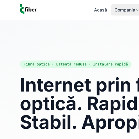
Acasă
Compania
Fibră optică • Latență redusă • Instalare rapidă
Internet prin 
optică. Rapid
Stabil. Aprop