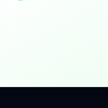
idențial
 Gbps, direct în casa ta.