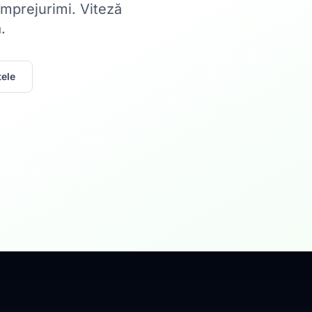
 împrejurimi. Viteză
.
ele
Acasă
Internet Rez
Fibră optică până la 1
Află mai multe