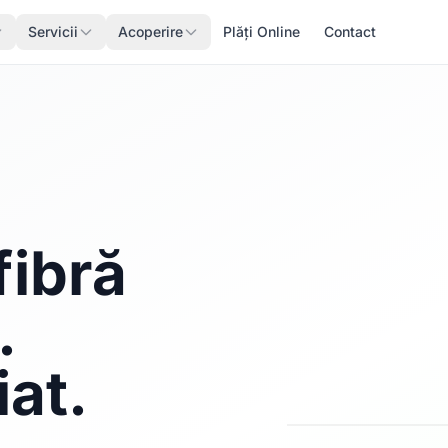
Servicii
Acoperire
Plăți Online
Contact
fibră
.
iat.