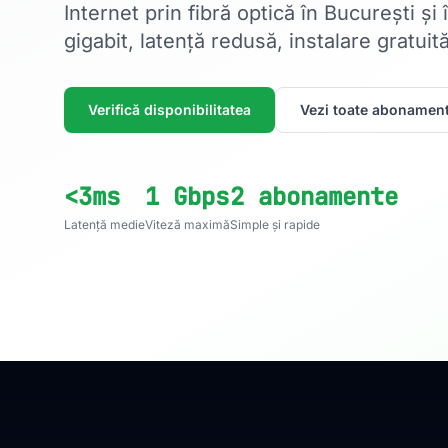
Internet prin fibră optică în București și
gigabit, latență redusă, instalare gratuită
Verifică disponibilitatea
Vezi toate abonament
<3ms
1 Gbps
2 abonamente
Latență medie
Viteză maximă
Simple și rapide