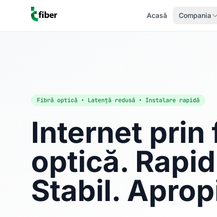
Acasă
Compania
Fibră optică • Latență redusă • Instalare rapidă
Internet prin 
optică. Rapid
Stabil. Aprop