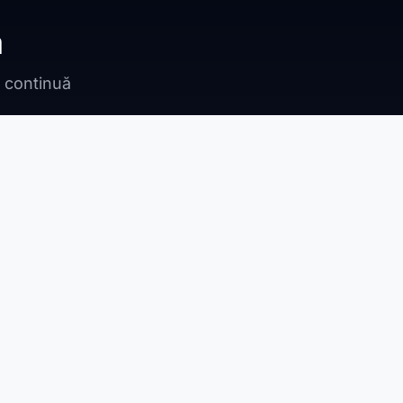
ă
n continuă
Bragadiru
Adunații Copăceni