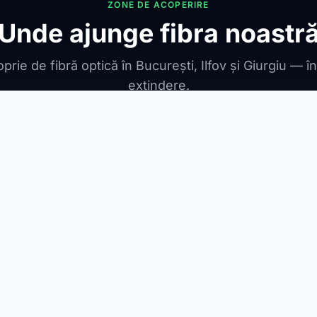
ZONE DE ACOPERIRE
Unde ajunge fibra noastr
prie de fibră optică în București, Ilfov și Giurgiu — î
extindere.
ONIBILE
ești Leordeni
Jilava
1 Decembrie
Berceni