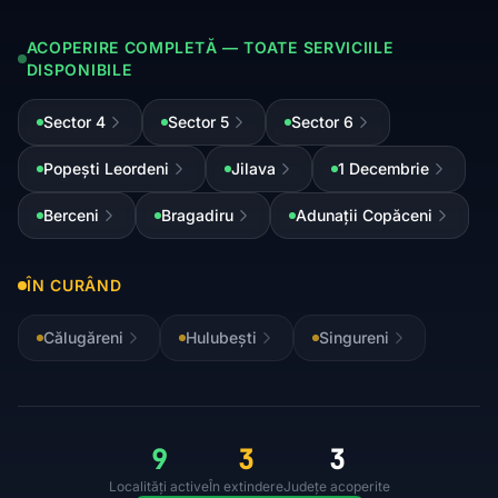
ACOPERIRE COMPLETĂ — TOATE SERVICIILE
DISPONIBILE
Sector 4
Sector 5
Sector 6
Popești Leordeni
Jilava
1 Decembrie
Berceni
Bragadiru
Adunații Copăceni
ÎN CURÂND
Călugăreni
Hulubești
Singureni
9
3
3
Localități active
În extindere
Județe acoperite