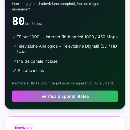
Internet gigabit și televiziune completă, într-un singur
abonament.
80
Lei / lună
TFiber 1000 — internet fibră optică 1000 / 450 Mbps
Televiziune Analogică + Televiziune Digitală (SD / HD
/ 4K)
149 de canale incluse
IP static inclus
Pachetele HBO și Adulți se pot adăuga separat, cu 15 lei / card.
Verifică disponibilitatea
Televiziune