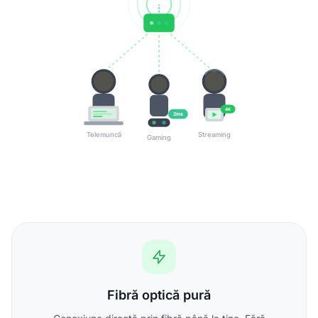
4K
2ms
Telemuncă
Streaming
Gaming
Fibră optică pură