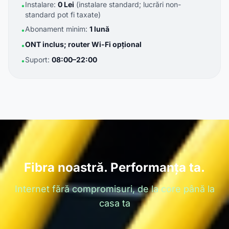
Instalare:
0 Lei
(instalare standard; lucrări non-
•
standard pot fi taxate)
Abonament minim:
1 lună
•
ONT inclus; router Wi-Fi opțional
•
Suport:
08:00–22:00
•
Fibra noastră. Performanța ta.
Internet fără compromisuri, de la core până la
casa ta