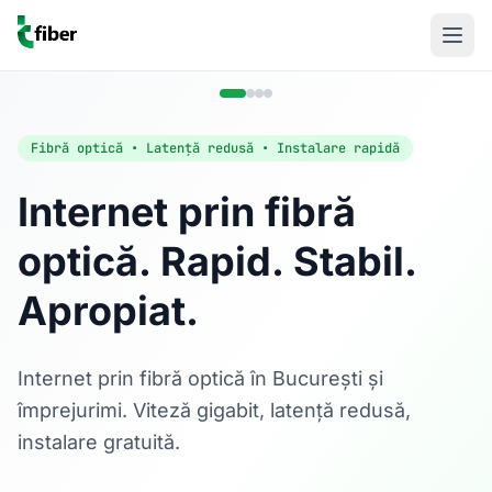
Fibră optică • Latență redusă • Instalare rapidă
Internet prin fibră
optică. Rapid. Stabil.
Acasă
Apropiat.
Internet Rezidențial
Fibră optică până la 1 Gbps, direct în casa ta.
Află mai multe
Internet prin fibră optică în București și
împrejurimi. Viteză gigabit, latență redusă,
instalare gratuită.