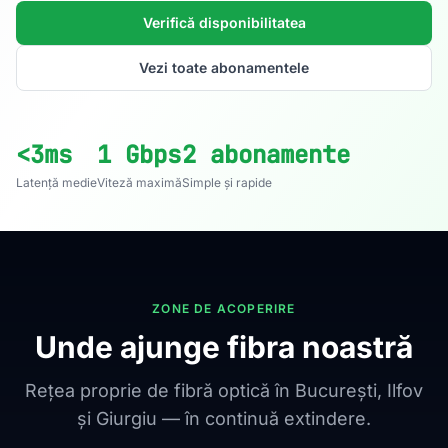
Verifică disponibilitatea
Vezi toate abonamentele
<3ms
1 Gbps
2 abonamente
Latență medie
Viteză maximă
Simple și rapide
ZONE DE ACOPERIRE
Unde ajunge fibra noastră
Rețea proprie de fibră optică în București, Ilfov
și Giurgiu — în continuă extindere.