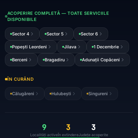
ACOPERIRE COMPLETĂ — TOATE SERVICIILE
DISPONIBILE
Sector 4
Sector 5
Sector 6
Popești Leordeni
Jilava
1 Decembrie
Berceni
Bragadiru
Adunații Copăceni
ÎN CURÂND
Călugăreni
Hulubești
Singureni
9
3
3
Localități active
În extindere
Județe acoperite