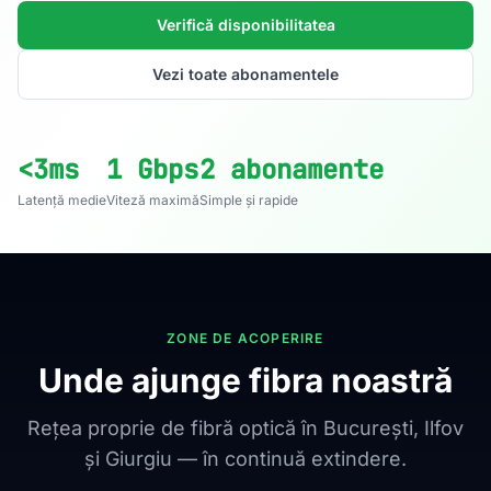
Verifică disponibilitatea
Vezi toate abonamentele
<3ms
1 Gbps
2 abonamente
Latență medie
Viteză maximă
Simple și rapide
ZONE DE ACOPERIRE
Unde ajunge fibra noastră
Rețea proprie de fibră optică în București, Ilfov
și Giurgiu — în continuă extindere.