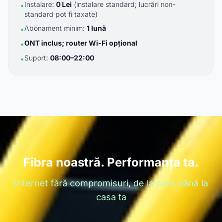
Instalare:
0 Lei
(instalare standard; lucrări non-
•
standard pot fi taxate)
Abonament minim:
1 lună
•
ONT inclus; router Wi-Fi opțional
•
Suport:
08:00–22:00
•
Fibra noastră. Performanța ta.
Internet fără compromisuri, de la core până la
casa ta