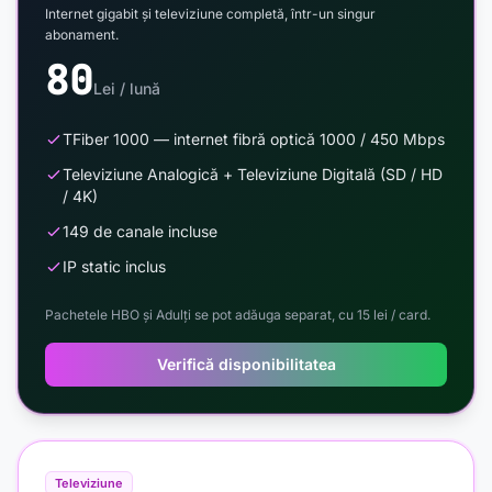
Internet gigabit și televiziune completă, într-un singur
abonament.
80
Lei / lună
TFiber 1000 — internet fibră optică 1000 / 450 Mbps
Televiziune Analogică + Televiziune Digitală (SD / HD
/ 4K)
149 de canale incluse
IP static inclus
Pachetele HBO și Adulți se pot adăuga separat, cu 15 lei / card.
Verifică disponibilitatea
Televiziune