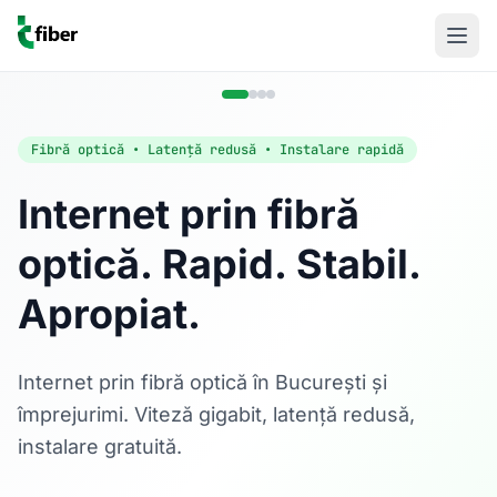
Fibră optică • Latență redusă • Instalare rapidă
Internet prin fibră
optică. Rapid. Stabil.
Acasă
Apropiat.
Internet Rezidențial
Fibră optică până la 1 Gbps, direct în casa ta.
Află mai multe
Internet prin fibră optică în București și
împrejurimi. Viteză gigabit, latență redusă,
instalare gratuită.