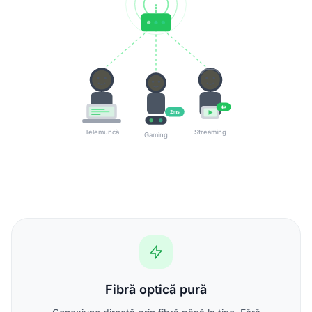
4K
2ms
Telemuncă
Streaming
Gaming
Fibră optică pură