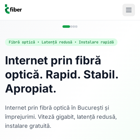
Fibră optică • Latență redusă • Instalare rapidă
Internet prin fibră
optică. Rapid. Stabil.
Acasă
Apropiat.
Internet Rezidențial
Fibră optică până la 1 Gbps, direct în casa ta.
Află mai multe
Internet prin fibră optică în București și
împrejurimi. Viteză gigabit, latență redusă,
instalare gratuită.