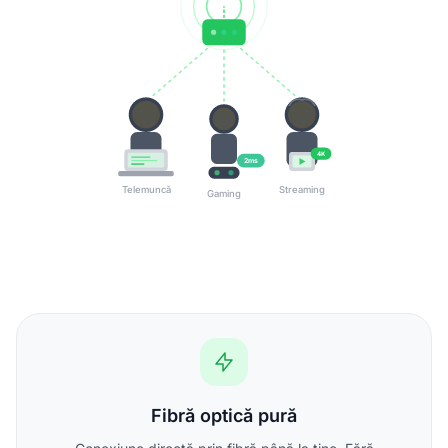
4K
2ms
Telemuncă
Streaming
Gaming
Fibră optică pură