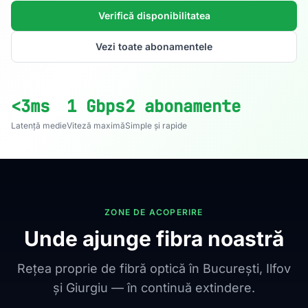
Verifică disponibilitatea
Vezi toate abonamentele
<3ms
1 Gbps
2 abonamente
Latență medie
Viteză maximă
Simple și rapide
ZONE DE ACOPERIRE
Unde ajunge fibra noastră
Rețea proprie de fibră optică în București, Ilfov
și Giurgiu — în continuă extindere.