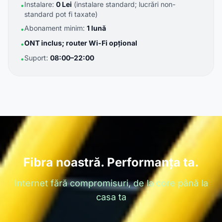
Instalare:
0 Lei
(instalare standard; lucrări non-
•
standard pot fi taxate)
Abonament minim:
1 lună
•
ONT inclus; router Wi-Fi opțional
•
Suport:
08:00–22:00
•
Fibra noastră. Performanța ta.
Internet fără compromisuri, de la core până la
casa ta