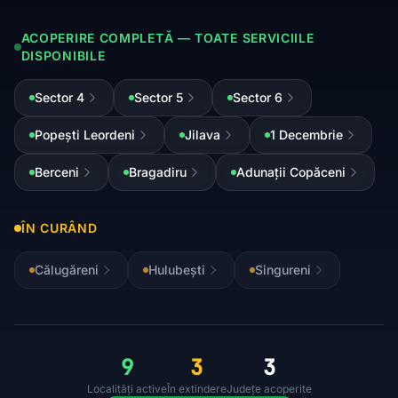
ACOPERIRE COMPLETĂ — TOATE SERVICIILE
DISPONIBILE
Sector 4
Sector 5
Sector 6
Popești Leordeni
Jilava
1 Decembrie
Berceni
Bragadiru
Adunații Copăceni
ÎN CURÂND
Călugăreni
Hulubești
Singureni
9
3
3
Localități active
În extindere
Județe acoperite