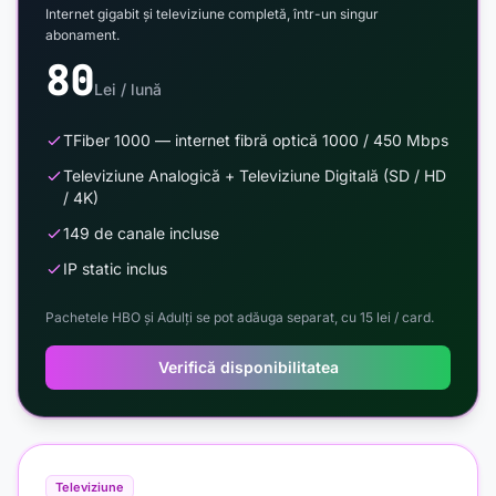
Internet gigabit și televiziune completă, într-un singur
abonament.
80
Lei / lună
TFiber 1000 — internet fibră optică 1000 / 450 Mbps
Televiziune Analogică + Televiziune Digitală (SD / HD
/ 4K)
149 de canale incluse
IP static inclus
Pachetele HBO și Adulți se pot adăuga separat, cu 15 lei / card.
Verifică disponibilitatea
Televiziune