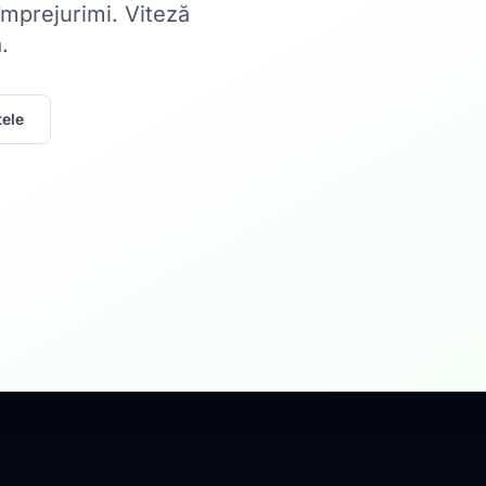
 împrejurimi. Viteză
.
ele
Acasă
Internet Rez
Fibră optică până la 1
Află mai multe