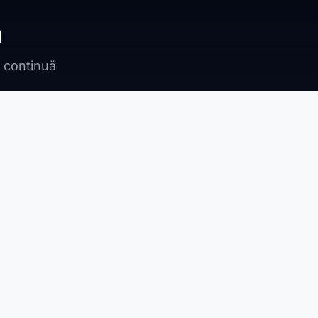
ă
n continuă
Bragadiru
Adunații Copăceni