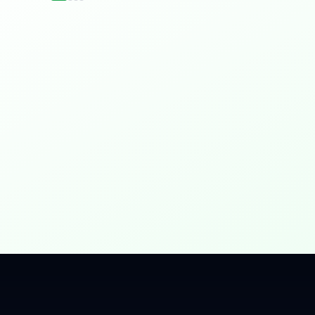
idențial
 Gbps, direct în casa ta.