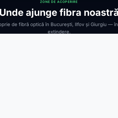
ZONE DE ACOPERIRE
Unde ajunge fibra noastr
prie de fibră optică în București, Ilfov și Giurgiu — î
extindere.
ONIBILE
ești Leordeni
Jilava
1 Decembrie
Berceni