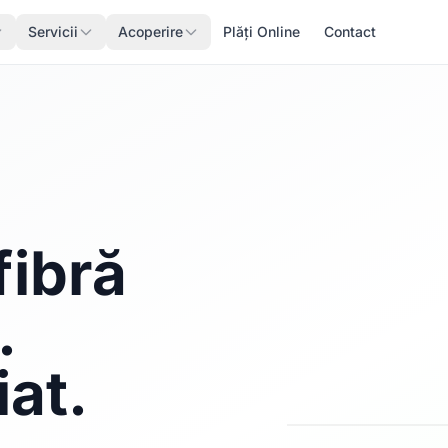
Servicii
Acoperire
Plăți Online
Contact
fibră
.
iat.