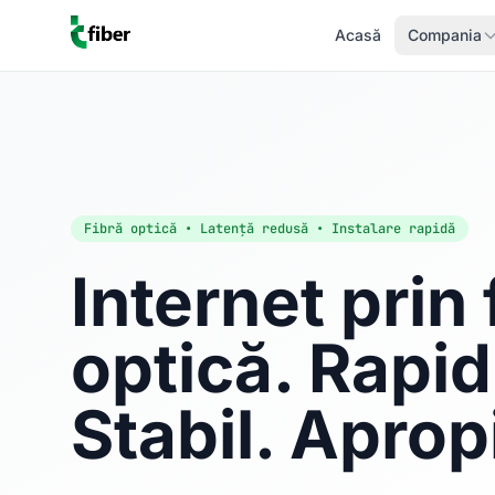
Acasă
Compania
Fibră optică • Latență redusă • Instalare rapidă
Internet prin 
optică. Rapid
Stabil. Aprop