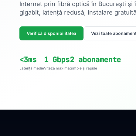
Internet prin fibră optică în București și
gigabit, latență redusă, instalare gratuită
Verifică disponibilitatea
Vezi toate abonament
<3ms
1 Gbps
2 abonamente
Latență medie
Viteză maximă
Simple și rapide