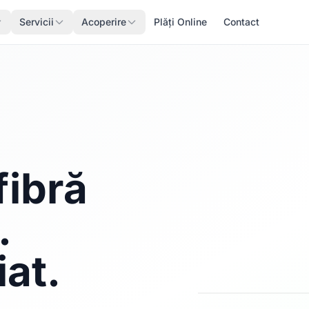
Servicii
Acoperire
Plăți Online
Contact
fibră
.
iat.