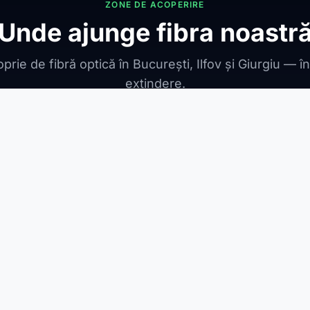
ZONE DE ACOPERIRE
Unde ajunge fibra noastr
prie de fibră optică în București, Ilfov și Giurgiu — î
extindere.
ONIBILE
ești Leordeni
Jilava
1 Decembrie
Berceni