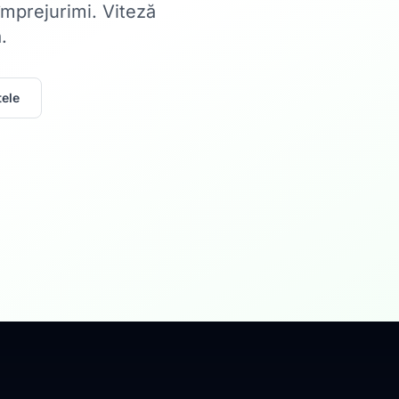
 împrejurimi. Viteză
.
ele
Acasă
Internet Rez
Fibră optică până la 1
Află mai multe