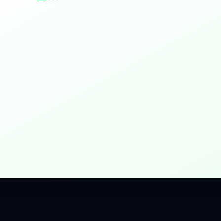
idențial
 Gbps, direct în casa ta.