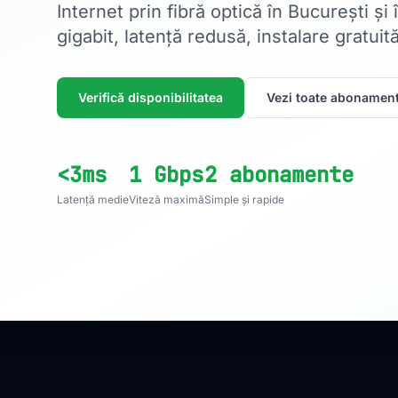
Internet prin fibră optică în București și
gigabit, latență redusă, instalare gratuită
Verifică disponibilitatea
Vezi toate abonament
<3ms
1 Gbps
2 abonamente
Latență medie
Viteză maximă
Simple și rapide