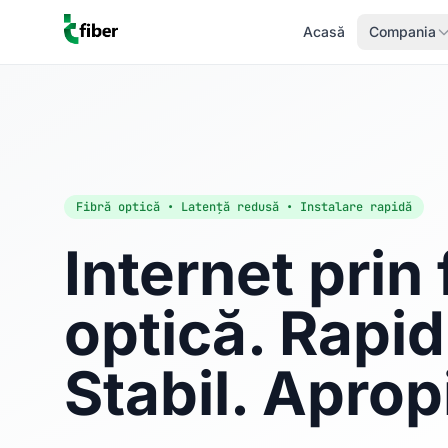
Acasă
Compania
Fibră optică • Latență redusă • Instalare rapidă
Internet prin 
optică. Rapid
Stabil. Aprop