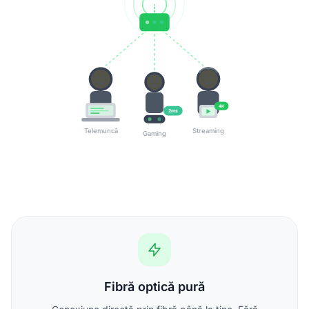
4K
2ms
Telemuncă
Streaming
Gaming
Fibră optică pură