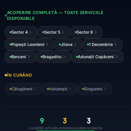
ACOPERIRE COMPLETĂ — TOATE SERVICIILE
DISPONIBILE
Sector 4
Sector 5
Sector 6
Popești Leordeni
Jilava
1 Decembrie
Berceni
Bragadiru
Adunații Copăceni
ÎN CURÂND
Călugăreni
Hulubești
Singureni
9
3
3
Localități active
În extindere
Județe acoperite