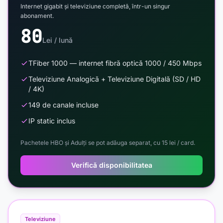
Internet gigabit și televiziune completă, într-un singur
abonament.
80
Lei / lună
TFiber 1000 — internet fibră optică 1000 / 450 Mbps
Televiziune Analogică + Televiziune Digitală (SD / HD
/ 4K)
149 de canale incluse
IP static inclus
Pachetele HBO și Adulți se pot adăuga separat, cu 15 lei / card.
Verifică disponibilitatea
Televiziune