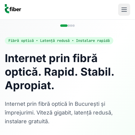
Fibră optică • Latență redusă • Instalare rapidă
Internet prin fibră
optică. Rapid. Stabil.
Acasă
Apropiat.
Internet Rezidențial
Fibră optică până la 1 Gbps, direct în casa ta.
Află mai multe
Internet prin fibră optică în București și
împrejurimi. Viteză gigabit, latență redusă,
instalare gratuită.