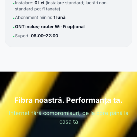
Instalare:
0 Lei
(instalare standard; lucrări non-
•
standard pot fi taxate)
Abonament minim:
1 lună
•
ONT inclus; router Wi-Fi opțional
•
Suport:
08:00–22:00
•
Fibra noastră. Performanța ta.
Internet fără compromisuri, de la core până la
casa ta