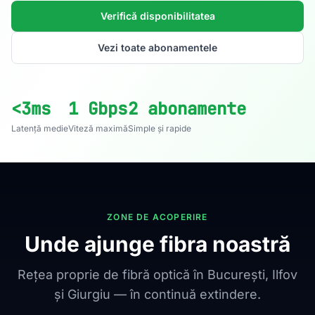
Verifică disponibilitatea
Vezi toate abonamentele
<3ms
1 Gbps
2 abonamente
Latență medie
Viteză maximă
Simple și rapide
ZONE DE ACOPERIRE
Unde ajunge fibra noastră
Rețea proprie de fibră optică în București, Ilfov
și Giurgiu — în continuă extindere.