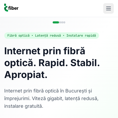
Fibră optică • Latență redusă • Instalare rapidă
Internet prin fibră
optică. Rapid. Stabil.
Acasă
Apropiat.
Internet Rezidențial
Fibră optică până la 1 Gbps, direct în casa ta.
Află mai multe
Internet prin fibră optică în București și
împrejurimi. Viteză gigabit, latență redusă,
instalare gratuită.