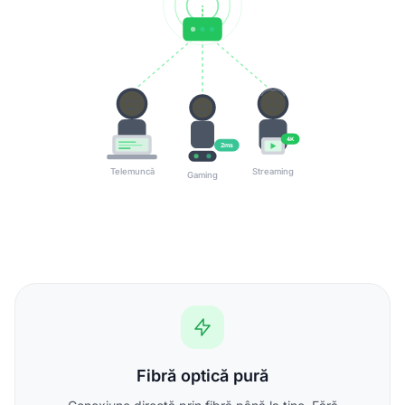
4K
2ms
Telemuncă
Streaming
Gaming
Fibră optică pură