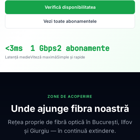
Verifică disponibilitatea
Vezi toate abonamentele
<3ms
1 Gbps
2 abonamente
Latență medie
Viteză maximă
Simple și rapide
ZONE DE ACOPERIRE
Unde ajunge fibra noastră
Rețea proprie de fibră optică în București, Ilfov
și Giurgiu — în continuă extindere.