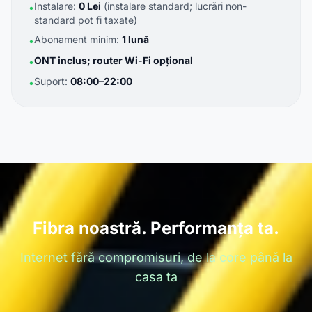
Instalare:
0 Lei
(instalare standard; lucrări non-
•
standard pot fi taxate)
Abonament minim:
1 lună
•
ONT inclus; router Wi-Fi opțional
•
Suport:
08:00–22:00
•
Fibra noastră. Performanța ta.
Internet fără compromisuri, de la core până la
casa ta