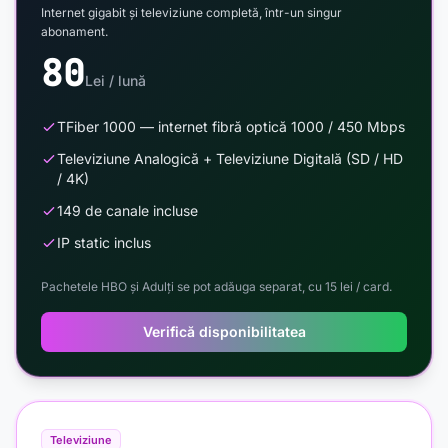
Internet gigabit și televiziune completă, într-un singur
abonament.
80
Lei / lună
TFiber 1000 — internet fibră optică 1000 / 450 Mbps
Televiziune Analogică + Televiziune Digitală (SD / HD
/ 4K)
149 de canale incluse
IP static inclus
Pachetele HBO și Adulți se pot adăuga separat, cu 15 lei / card.
Verifică disponibilitatea
Televiziune