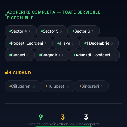
ACOPERIRE COMPLETĂ — TOATE SERVICIILE
DISPONIBILE
Sector 4
Sector 5
Sector 6
Popești Leordeni
Jilava
1 Decembrie
Berceni
Bragadiru
Adunații Copăceni
ÎN CURÂND
Călugăreni
Hulubești
Singureni
9
3
3
Localități active
În extindere
Județe acoperite