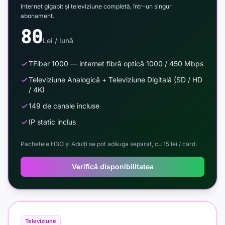
Internet gigabit și televiziune completă, într-un singur
abonament.
80
Lei / lună
TFiber 1000 — internet fibră optică 1000 / 450 Mbps
Televiziune Analogică + Televiziune Digitală (SD / HD
/ 4K)
149 de canale incluse
IP static inclus
Pachetele HBO și Adulți se pot adăuga separat, cu 15 lei / card.
Verifică disponibilitatea
Televiziune