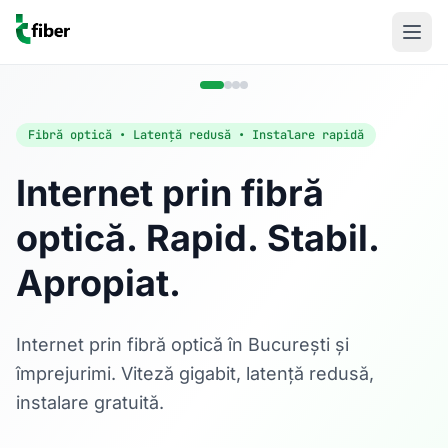
Fibră optică • Latență redusă • Instalare rapidă
Internet prin fibră
optică. Rapid. Stabil.
Acasă
Apropiat.
Internet Rezidențial
Fibră optică până la 1 Gbps, direct în casa ta.
Află mai multe
Internet prin fibră optică în București și
împrejurimi. Viteză gigabit, latență redusă,
instalare gratuită.