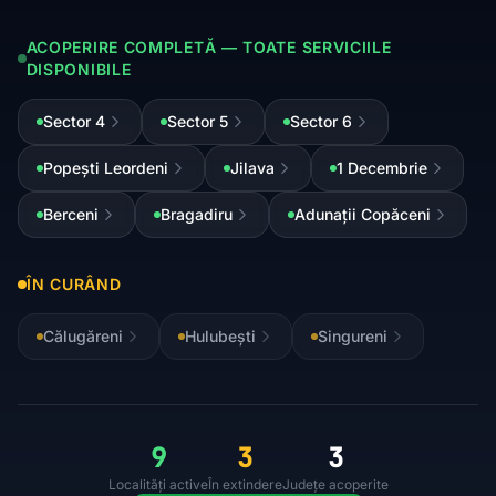
ACOPERIRE COMPLETĂ — TOATE SERVICIILE
DISPONIBILE
Sector 4
Sector 5
Sector 6
Popești Leordeni
Jilava
1 Decembrie
Berceni
Bragadiru
Adunații Copăceni
ÎN CURÂND
Călugăreni
Hulubești
Singureni
9
3
3
Localități active
În extindere
Județe acoperite