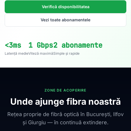
Verifică disponibilitatea
Vezi toate abonamentele
<3ms
1 Gbps
2 abonamente
Latență medie
Viteză maximă
Simple și rapide
ZONE DE ACOPERIRE
Unde ajunge fibra noastră
Rețea proprie de fibră optică în București, Ilfov
și Giurgiu — în continuă extindere.