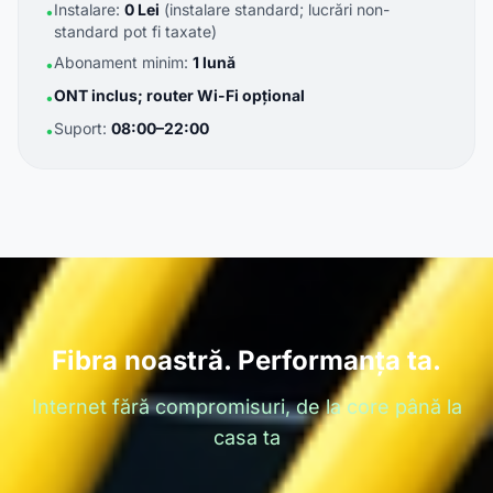
Instalare:
0 Lei
(instalare standard; lucrări non-
•
standard pot fi taxate)
Abonament minim:
1 lună
•
ONT inclus; router Wi-Fi opțional
•
Suport:
08:00–22:00
•
Fibra noastră. Performanța ta.
Internet fără compromisuri, de la core până la
casa ta