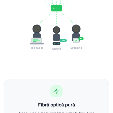
4K
2ms
Telemuncă
Streaming
Gaming
Fibră optică pură