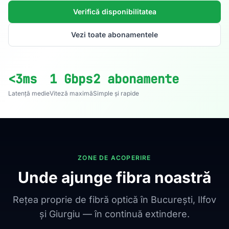
Verifică disponibilitatea
Vezi toate abonamentele
<3ms
1 Gbps
2 abonamente
Latență medie
Viteză maximă
Simple și rapide
ZONE DE ACOPERIRE
Unde ajunge fibra noastră
Rețea proprie de fibră optică în București, Ilfov
și Giurgiu — în continuă extindere.