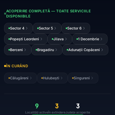
ACOPERIRE COMPLETĂ — TOATE SERVICIILE
DISPONIBILE
Sector 4
Sector 5
Sector 6
Popești Leordeni
Jilava
1 Decembrie
Berceni
Bragadiru
Adunații Copăceni
ÎN CURÂND
Călugăreni
Hulubești
Singureni
9
3
3
Localități active
În extindere
Județe acoperite