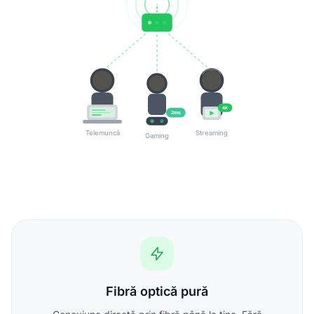
4K
2ms
Telemuncă
Streaming
Gaming
Fibră optică pură