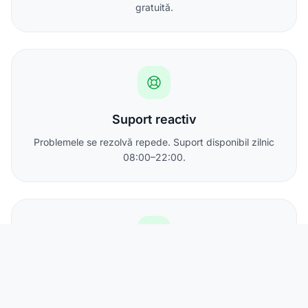
gratuită.
Suport reactiv
Problemele se rezolvă repede. Suport disponibil zilnic
08:00–22:00.
IP static inclus
Toate abonamentele includ cel puțin o adresă IPv4
statică.