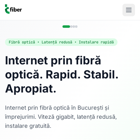
Fibră optică • Latență redusă • Instalare rapidă
Internet prin fibră
optică. Rapid. Stabil.
Acasă
Apropiat.
Internet Rezidențial
Fibră optică până la 1 Gbps, direct în casa ta.
Află mai multe
Internet prin fibră optică în București și
împrejurimi. Viteză gigabit, latență redusă,
instalare gratuită.