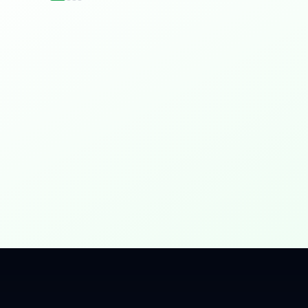
idențial
 Gbps, direct în casa ta.