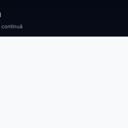
ă
n continuă
Bragadiru
Adunații Copăceni