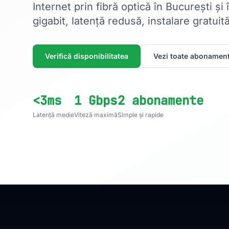
Internet prin fibră optică în București și
gigabit, latență redusă, instalare gratuită
Verifică disponibilitatea
Vezi toate abonament
<3ms
1 Gbps
2 abonamente
Latență medie
Viteză maximă
Simple și rapide