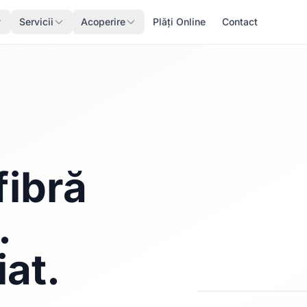
Servicii
Acoperire
Plăți Online
Contact
fibră
.
iat.