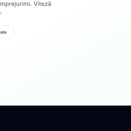
 împrejurimi. Viteză
.
ele
Acasă
Internet Rez
Fibră optică până la 1
Află mai multe