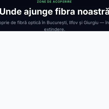
ZONE DE ACOPERIRE
Unde ajunge fibra noastr
prie de fibră optică în București, Ilfov și Giurgiu — î
extindere.
ONIBILE
ești Leordeni
Jilava
1 Decembrie
Berceni