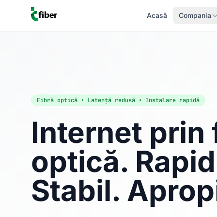
Acasă
Compania
Fibră optică • Latență redusă • Instalare rapidă
Internet prin 
optică. Rapid
Stabil. Aprop