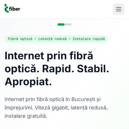
Fibră optică • Latență redusă • Instalare rapidă
Internet prin fibră
optică. Rapid. Stabil.
Acasă
Apropiat.
Internet Rezidențial
Fibră optică până la 1 Gbps, direct în casa ta.
Află mai multe
Internet prin fibră optică în București și
împrejurimi. Viteză gigabit, latență redusă,
instalare gratuită.