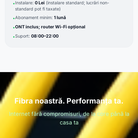
Instalare:
0 Lei
(instalare standard; lucrări non-
•
standard pot fi taxate)
Abonament minim:
1 lună
•
ONT inclus; router Wi-Fi opțional
•
Suport:
08:00–22:00
•
Fibra noastră. Performanța ta.
Internet fără compromisuri, de la core până la
casa ta