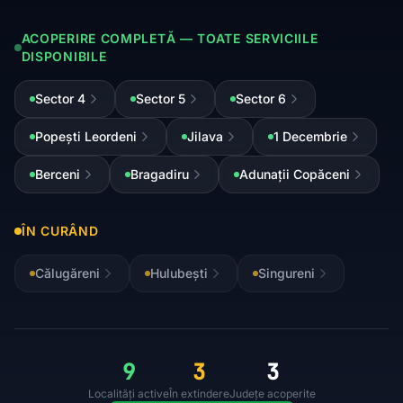
ACOPERIRE COMPLETĂ — TOATE SERVICIILE
DISPONIBILE
Sector 4
Sector 5
Sector 6
Popești Leordeni
Jilava
1 Decembrie
Berceni
Bragadiru
Adunații Copăceni
ÎN CURÂND
Călugăreni
Hulubești
Singureni
9
3
3
Localități active
În extindere
Județe acoperite