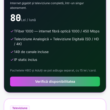
Internet gigabit și televiziune completă, într-un singur
abonament.
80
Lei / lună
TFiber 1000 — internet fibră optică 1000 / 450 Mbps
Televiziune Analogică + Televiziune Digitală (SD / HD
/ 4K)
149 de canale incluse
IP static inclus
Pachetele HBO și Adulți se pot adăuga separat, cu 15 lei / card.
Verifică disponibilitatea
Televiziune