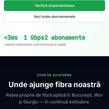
Verifică disponibilitatea
Vezi toate abonamentele
<3ms
1 Gbps
2 abonamente
Latență medie
Viteză maximă
Simple și rapide
ZONE DE ACOPERIRE
Unde ajunge fibra noastră
Rețea proprie de fibră optică în București, Ilfov
și Giurgiu — în continuă extindere.