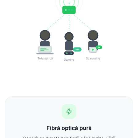
4K
2ms
Telemuncă
Streaming
Gaming
Fibră optică pură