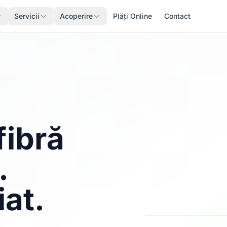
Servicii
Acoperire
Plăți Online
Contact
fibră
.
iat.