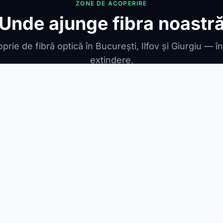
ZONE DE ACOPERIRE
Unde ajunge fibra noastr
prie de fibră optică în București, Ilfov și Giurgiu — î
extindere.
ONIBILE
ești Leordeni
Jilava
1 Decembrie
Berceni