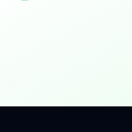
idențial
 Gbps, direct în casa ta.