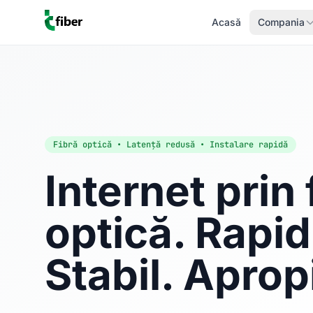
Acasă
Compania
Fibră optică • Latență redusă • Instalare rapidă
Internet prin 
optică. Rapid
Stabil. Aprop