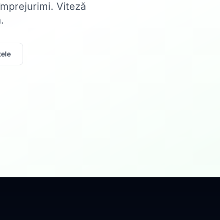
 împrejurimi. Viteză
.
ele
Acasă
Internet Rez
Fibră optică până la 1
Află mai multe