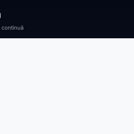
ă
n continuă
Bragadiru
Adunații Copăceni