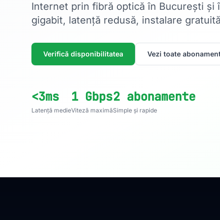
Internet prin fibră optică în București și
gigabit, latență redusă, instalare gratuită
Verifică disponibilitatea
Vezi toate abonament
<3ms
1 Gbps
2 abonamente
Latență medie
Viteză maximă
Simple și rapide