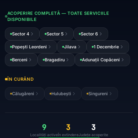
ACOPERIRE COMPLETĂ — TOATE SERVICIILE
DISPONIBILE
Sector 4
Sector 5
Sector 6
Popești Leordeni
Jilava
1 Decembrie
Berceni
Bragadiru
Adunații Copăceni
ÎN CURÂND
Călugăreni
Hulubești
Singureni
9
3
3
Localități active
În extindere
Județe acoperite