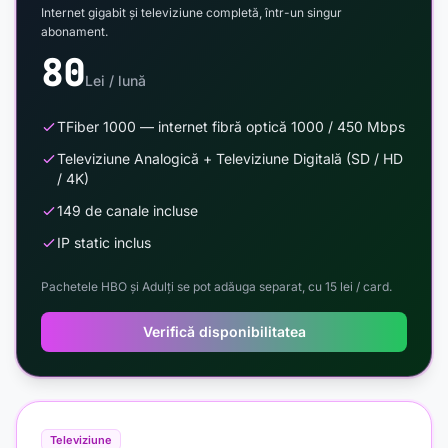
Internet gigabit și televiziune completă, într-un singur
abonament.
80
Lei / lună
TFiber 1000 — internet fibră optică 1000 / 450 Mbps
Televiziune Analogică + Televiziune Digitală (SD / HD
/ 4K)
149 de canale incluse
IP static inclus
Pachetele HBO și Adulți se pot adăuga separat, cu 15 lei / card.
Verifică disponibilitatea
Televiziune