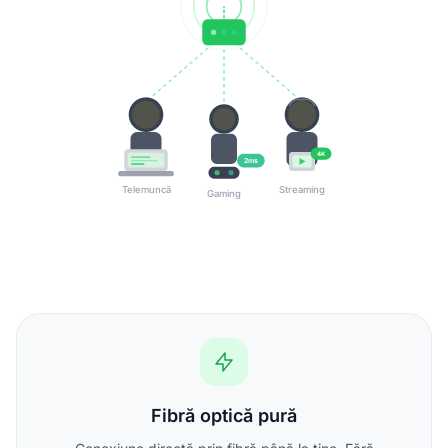
4K
2ms
Telemuncă
Streaming
Gaming
Fibră optică pură