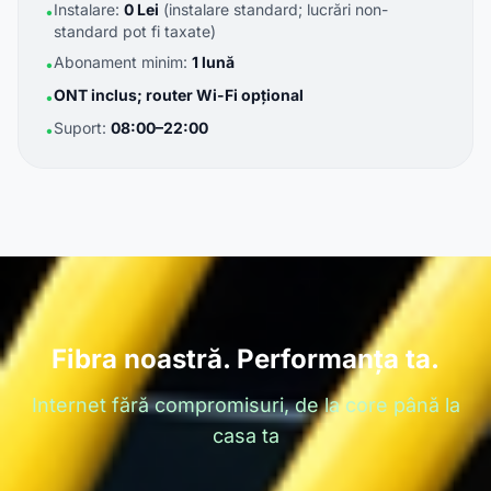
Instalare:
0 Lei
(instalare standard; lucrări non-
•
standard pot fi taxate)
Abonament minim:
1 lună
•
ONT inclus; router Wi-Fi opțional
•
Suport:
08:00–22:00
•
Fibra noastră. Performanța ta.
Internet fără compromisuri, de la core până la
casa ta