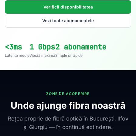
Verifică disponibilitatea
Vezi toate abonamentele
<3ms
1 Gbps
2 abonamente
Latență medie
Viteză maximă
Simple și rapide
ZONE DE ACOPERIRE
Unde ajunge fibra noastră
Rețea proprie de fibră optică în București, Ilfov
și Giurgiu — în continuă extindere.