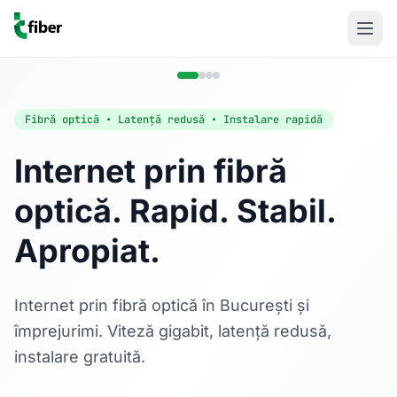
Fibră optică • Latență redusă • Instalare rapidă
Internet prin fibră
optică. Rapid. Stabil.
Acasă
Apropiat.
Internet Rezidențial
Fibră optică până la 1 Gbps, direct în casa ta.
Află mai multe
Internet prin fibră optică în București și
împrejurimi. Viteză gigabit, latență redusă,
instalare gratuită.