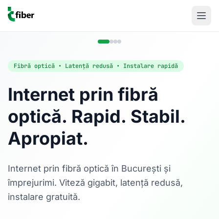
Fibră optică • Latență redusă • Instalare rapidă
Internet prin fibră
optică. Rapid. Stabil.
Acasă
Apropiat.
Internet Rezidențial
Fibră optică până la 1 Gbps, direct în casa ta.
Află mai multe
Internet prin fibră optică în București și
împrejurimi. Viteză gigabit, latență redusă,
instalare gratuită.