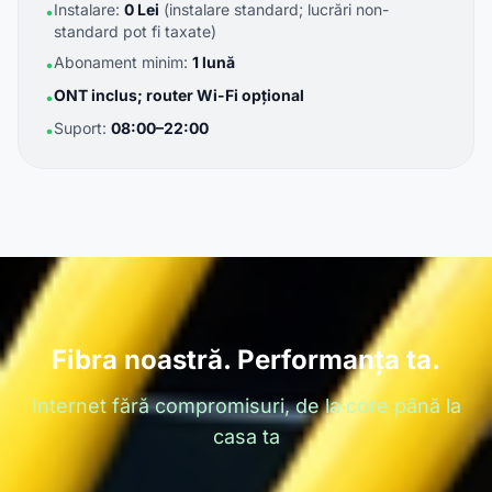
Instalare:
0 Lei
(instalare standard; lucrări non-
•
standard pot fi taxate)
Abonament minim:
1 lună
•
ONT inclus; router Wi-Fi opțional
•
Suport:
08:00–22:00
•
Fibra noastră. Performanța ta.
Internet fără compromisuri, de la core până la
casa ta