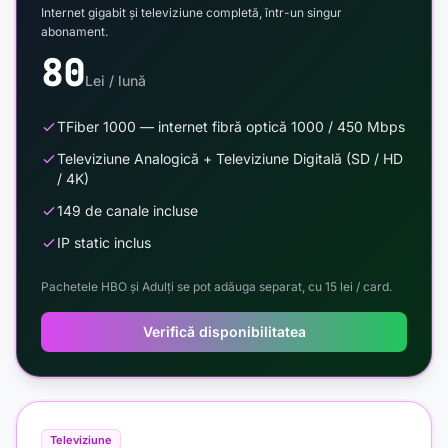
Internet gigabit și televiziune completă, într-un singur
abonament.
80
Lei / lună
TFiber 1000 — internet fibră optică 1000 / 450 Mbps
Televiziune Analogică + Televiziune Digitală (SD / HD
/ 4K)
149 de canale incluse
IP static inclus
Pachetele HBO și Adulți se pot adăuga separat, cu 15 lei / card.
Verifică disponibilitatea
Televiziune