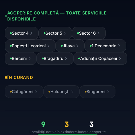
ACOPERIRE COMPLETĂ — TOATE SERVICIILE
DISPONIBILE
Sector 4
Sector 5
Sector 6
Popești Leordeni
Jilava
1 Decembrie
Berceni
Bragadiru
Adunații Copăceni
ÎN CURÂND
Călugăreni
Hulubești
Singureni
9
3
3
Localități active
În extindere
Județe acoperite