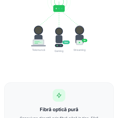
4K
2ms
Telemuncă
Streaming
Gaming
Fibră optică pură