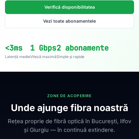
Verifică disponibilitatea
Vezi toate abonamentele
<3ms
1 Gbps
2 abonamente
Latență medie
Viteză maximă
Simple și rapide
ZONE DE ACOPERIRE
Unde ajunge fibra noastră
Rețea proprie de fibră optică în București, Ilfov
și Giurgiu — în continuă extindere.