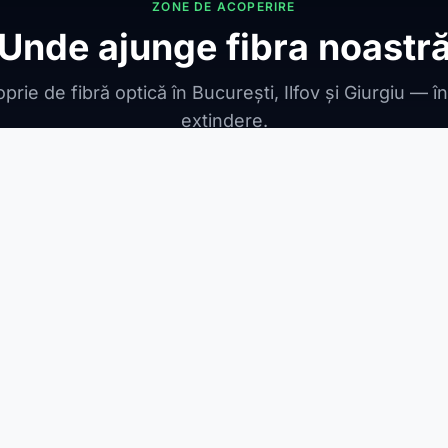
ZONE DE ACOPERIRE
Unde ajunge fibra noastr
prie de fibră optică în București, Ilfov și Giurgiu — î
extindere.
ONIBILE
ești Leordeni
Jilava
1 Decembrie
Berceni