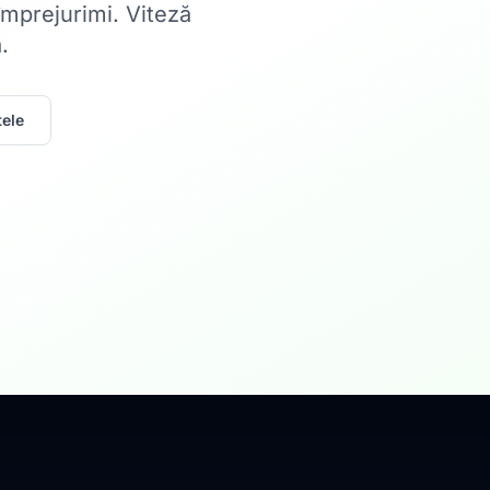
 împrejurimi. Viteză
.
ele
Acasă
Internet Rez
Fibră optică până la 1
Află mai multe