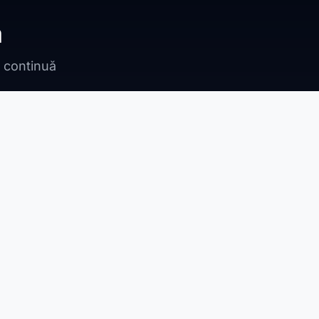
ă
n continuă
Bragadiru
Adunații Copăceni