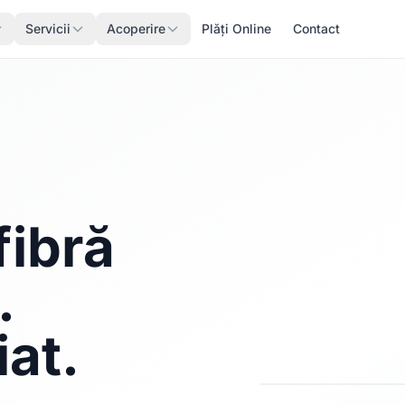
Servicii
Acoperire
Plăți Online
Contact
fibră
.
iat.