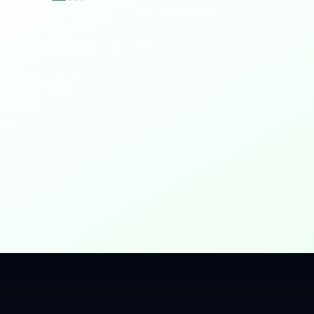
idențial
 Gbps, direct în casa ta.