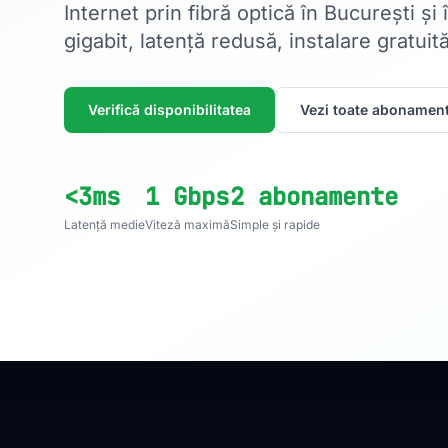
Internet prin fibră optică în București și
gigabit, latență redusă, instalare gratuită
Verifică disponibilitatea
Vezi toate abonament
<3ms
1 Gbps
2 abonamente
Latență medie
Viteză maximă
Simple și rapide