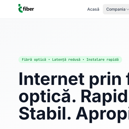
Acasă
Compania
Fibră optică • Latență redusă • Instalare rapidă
Internet prin 
optică. Rapid
Stabil. Aprop