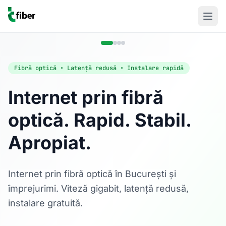
Fibră optică • Latență redusă • Instalare rapidă
Internet prin fibră
optică. Rapid. Stabil.
Acasă
Apropiat.
Internet Rezidențial
Fibră optică până la 1 Gbps, direct în casa ta.
Află mai multe
Internet prin fibră optică în București și
împrejurimi. Viteză gigabit, latență redusă,
instalare gratuită.