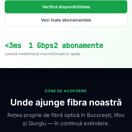
Verifică disponibilitatea
Vezi toate abonamentele
<3ms
1 Gbps
2 abonamente
Latență medie
Viteză maximă
Simple și rapide
ZONE DE ACOPERIRE
Unde ajunge fibra noastră
Rețea proprie de fibră optică în București, Ilfov
și Giurgiu — în continuă extindere.