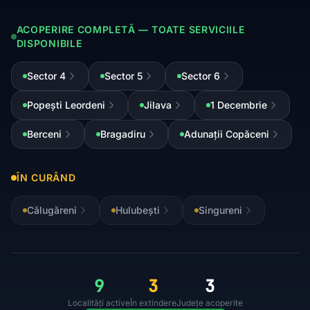
ACOPERIRE COMPLETĂ — TOATE SERVICIILE
DISPONIBILE
Sector 4
Sector 5
Sector 6
Popești Leordeni
Jilava
1 Decembrie
Berceni
Bragadiru
Adunații Copăceni
ÎN CURÂND
Călugăreni
Hulubești
Singureni
9
3
3
Localități active
În extindere
Județe acoperite