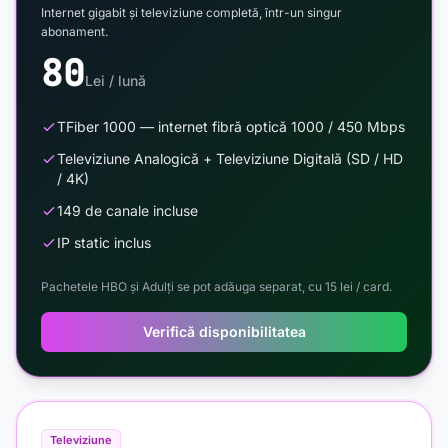
Internet gigabit și televiziune completă, într-un singur
abonament.
80
Lei / lună
TFiber 1000 — internet fibră optică 1000 / 450 Mbps
Televiziune Analogică + Televiziune Digitală (SD / HD
/ 4K)
149 de canale incluse
IP static inclus
Pachetele HBO și Adulți se pot adăuga separat, cu 15 lei / card.
Verifică disponibilitatea
Televiziune