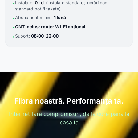
Instalare:
0 Lei
(instalare standard; lucrări non-
•
standard pot fi taxate)
Abonament minim:
1 lună
•
ONT inclus; router Wi-Fi opțional
•
Suport:
08:00–22:00
•
Fibra noastră. Performanța ta.
Internet fără compromisuri, de la core până la
casa ta