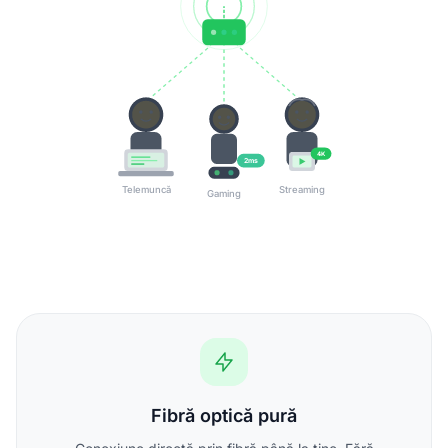
4K
2ms
Telemuncă
Streaming
Gaming
Fibră optică pură