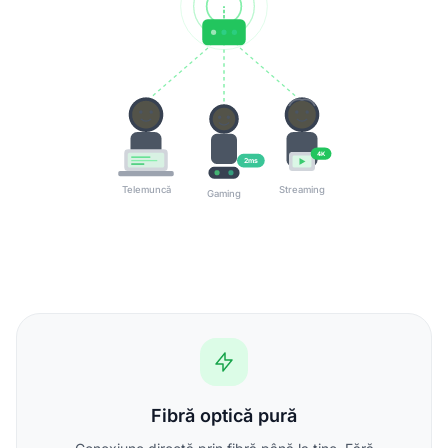
4K
2ms
Telemuncă
Streaming
Gaming
Fibră optică pură