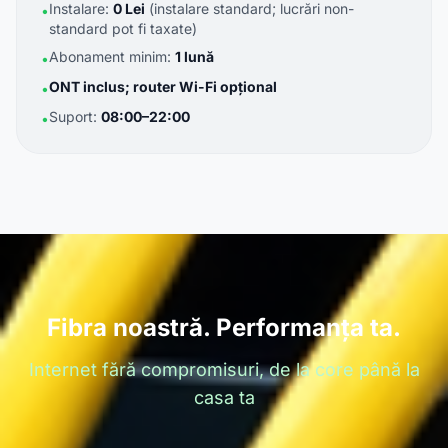
Instalare:
0 Lei
(instalare standard; lucrări non-
•
standard pot fi taxate)
Abonament minim:
1 lună
•
ONT inclus; router Wi-Fi opțional
•
Suport:
08:00–22:00
•
Fibra noastră. Performanța ta.
Internet fără compromisuri, de la core până la
casa ta