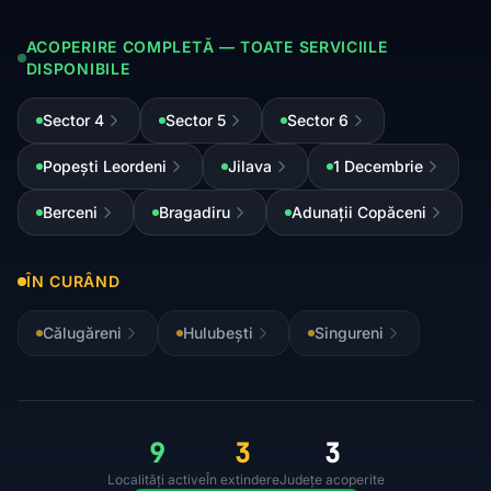
ACOPERIRE COMPLETĂ — TOATE SERVICIILE
DISPONIBILE
Sector 4
Sector 5
Sector 6
Popești Leordeni
Jilava
1 Decembrie
Berceni
Bragadiru
Adunații Copăceni
ÎN CURÂND
Călugăreni
Hulubești
Singureni
9
3
3
Localități active
În extindere
Județe acoperite