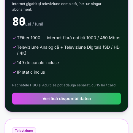
Internet gigabit și televiziune completă, într-un singur
abonament.
80
Lei / lună
TFiber 1000 — internet fibră optică 1000 / 450 Mbps
Televiziune Analogică + Televiziune Digitală (SD / HD
/ 4K)
149 de canale incluse
IP static inclus
Pachetele HBO și Adulți se pot adăuga separat, cu 15 lei / card.
Verifică disponibilitatea
Televiziune