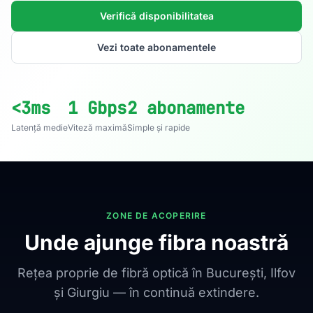
Verifică disponibilitatea
Vezi toate abonamentele
<3ms
1 Gbps
2 abonamente
Latență medie
Viteză maximă
Simple și rapide
ZONE DE ACOPERIRE
Unde ajunge fibra noastră
Rețea proprie de fibră optică în București, Ilfov
și Giurgiu — în continuă extindere.