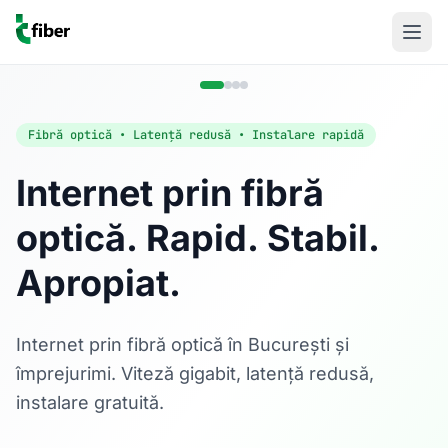
Fibră optică • Latență redusă • Instalare rapidă
Internet prin fibră
optică. Rapid. Stabil.
Acasă
Apropiat.
Internet Rezidențial
Fibră optică până la 1 Gbps, direct în casa ta.
Află mai multe
Internet prin fibră optică în București și
împrejurimi. Viteză gigabit, latență redusă,
instalare gratuită.