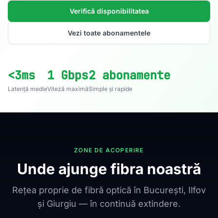
Verifică disponibilitatea
Vezi toate abonamentele
<3ms
1 Gbps
2 abonamente
Latență medie
Viteză maximă
Simple și rapide
ZONE DE ACOPERIRE
Unde ajunge fibra noastră
Rețea proprie de fibră optică în București, Ilfov
și Giurgiu — în continuă extindere.