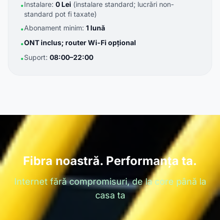
Instalare:
0 Lei
(instalare standard; lucrări non-
•
standard pot fi taxate)
Abonament minim:
1 lună
•
ONT inclus; router Wi-Fi opțional
•
Suport:
08:00–22:00
•
Fibra noastră. Performanța ta.
Internet fără compromisuri, de la core până la
casa ta