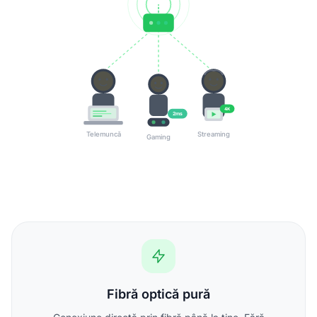
4K
2ms
Telemuncă
Streaming
Gaming
Fibră optică pură