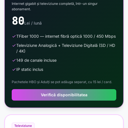
Internet gigabit și televiziune completă, într-un singur
abonament.
80
Lei / lună
TFiber 1000 — internet fibră optică 1000 / 450 Mbps
Televiziune Analogică + Televiziune Digitală (SD / HD
/ 4K)
149 de canale incluse
IP static inclus
Pachetele HBO și Adulți se pot adăuga separat, cu 15 lei / card.
Verifică disponibilitatea
Televiziune