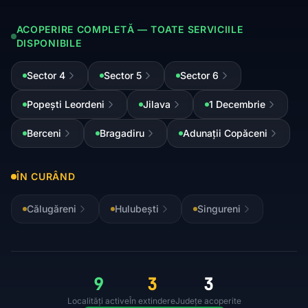
ACOPERIRE COMPLETĂ — TOATE SERVICIILE
DISPONIBILE
Sector 4
Sector 5
Sector 6
Popești Leordeni
Jilava
1 Decembrie
Berceni
Bragadiru
Adunații Copăceni
ÎN CURÂND
Călugăreni
Hulubești
Singureni
9
3
3
Localități active
În extindere
Județe acoperite