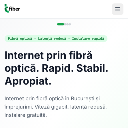
Fibră optică • Latență redusă • Instalare rapidă
Internet prin fibră
optică. Rapid. Stabil.
Acasă
Apropiat.
Internet Rezidențial
Fibră optică până la 1 Gbps, direct în casa ta.
Află mai multe
Internet prin fibră optică în București și
împrejurimi. Viteză gigabit, latență redusă,
instalare gratuită.