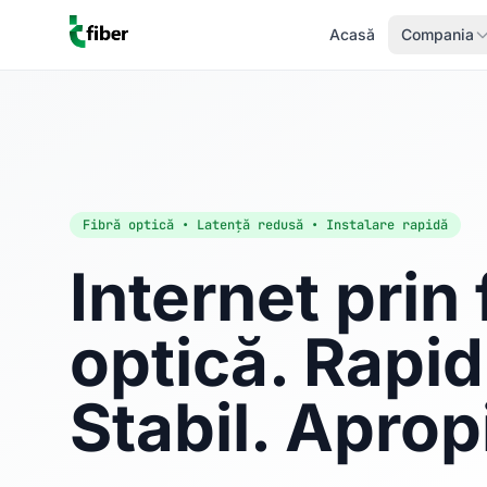
Acasă
Compania
Fibră optică • Latență redusă • Instalare rapidă
Internet prin 
optică. Rapid
Stabil. Aprop