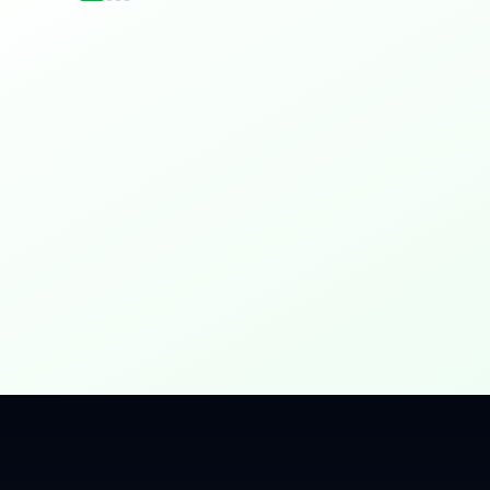
idențial
 Gbps, direct în casa ta.