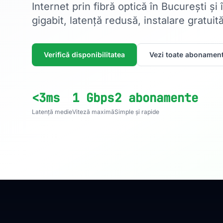
Internet prin fibră optică în București și
gigabit, latență redusă, instalare gratuită
Verifică disponibilitatea
Vezi toate abonament
<3ms
1 Gbps
2 abonamente
Latență medie
Viteză maximă
Simple și rapide