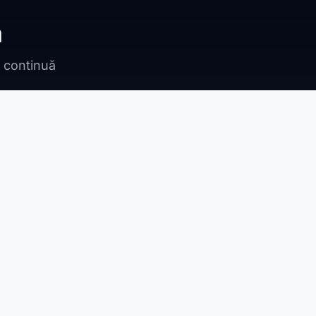
ă
n continuă
Bragadiru
Adunații Copăceni