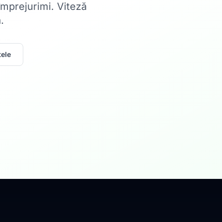
 împrejurimi. Viteză
.
ele
Acasă
Internet Rez
Fibră optică până la 1
Află mai multe