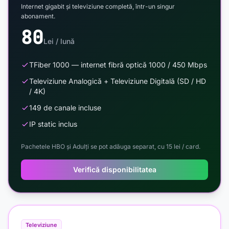
Internet gigabit și televiziune completă, într-un singur
abonament.
80
Lei / lună
TFiber 1000 — internet fibră optică 1000 / 450 Mbps
Televiziune Analogică + Televiziune Digitală (SD / HD
/ 4K)
149 de canale incluse
IP static inclus
Pachetele HBO și Adulți se pot adăuga separat, cu 15 lei / card.
Verifică disponibilitatea
Televiziune