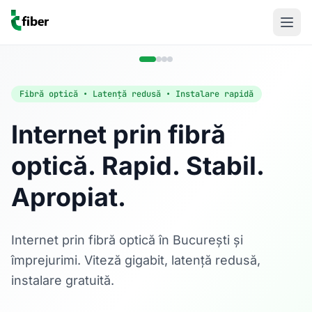
Fibră optică • Latență redusă • Instalare rapidă
Internet prin fibră
optică. Rapid. Stabil.
Acasă
Apropiat.
Internet Rezidențial
Fibră optică până la 1 Gbps, direct în casa ta.
Află mai multe
Internet prin fibră optică în București și
împrejurimi. Viteză gigabit, latență redusă,
instalare gratuită.