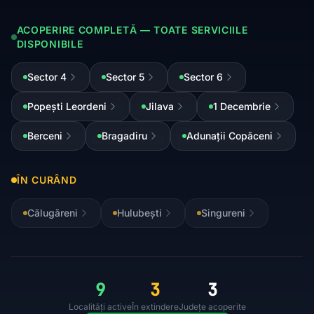
ACOPERIRE COMPLETĂ — TOATE SERVICIILE
DISPONIBILE
Sector 4
Sector 5
Sector 6
Popești Leordeni
Jilava
1 Decembrie
Berceni
Bragadiru
Adunații Copăceni
ÎN CURÂND
Călugăreni
Hulubești
Singureni
9
3
3
Localități active
În extindere
Județe acoperite