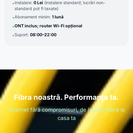
Instalare:
0 Lei
(instalare standard; lucrări non-
•
standard pot fi taxate)
Abonament minim:
1 lună
•
ONT inclus; router Wi-Fi opțional
•
Suport:
08:00–22:00
•
Fibra noastră. Performanța ta.
Internet fără compromisuri, de la core până la
casa ta