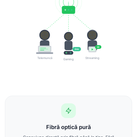
4K
2ms
Telemuncă
Streaming
Gaming
Fibră optică pură