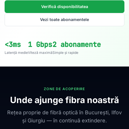
Verifică disponibilitatea
Vezi toate abonamentele
<3ms
1 Gbps
2 abonamente
Latență medie
Viteză maximă
Simple și rapide
ZONE DE ACOPERIRE
Unde ajunge fibra noastră
Rețea proprie de fibră optică în București, Ilfov
și Giurgiu — în continuă extindere.