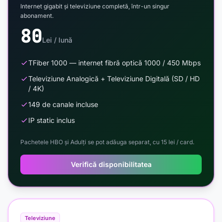
Internet gigabit și televiziune completă, într-un singur
abonament.
80
Lei / lună
TFiber 1000 — internet fibră optică 1000 / 450 Mbps
Televiziune Analogică + Televiziune Digitală (SD / HD
/ 4K)
149 de canale incluse
IP static inclus
Pachetele HBO și Adulți se pot adăuga separat, cu 15 lei / card.
Verifică disponibilitatea
Televiziune