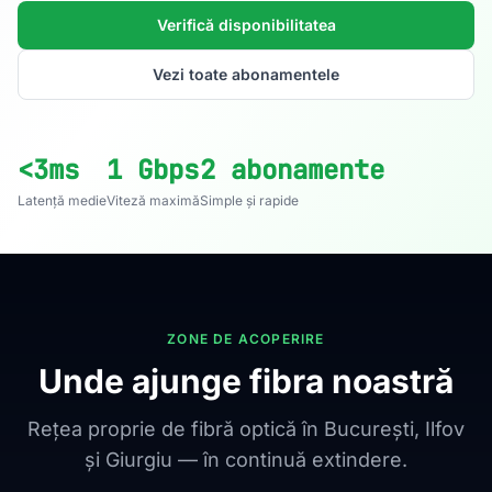
Verifică disponibilitatea
Vezi toate abonamentele
<3ms
1 Gbps
2 abonamente
Latență medie
Viteză maximă
Simple și rapide
ZONE DE ACOPERIRE
Unde ajunge fibra noastră
Rețea proprie de fibră optică în București, Ilfov
și Giurgiu — în continuă extindere.