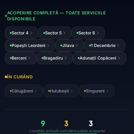
ACOPERIRE COMPLETĂ — TOATE SERVICIILE
DISPONIBILE
Sector 4
Sector 5
Sector 6
Popești Leordeni
Jilava
1 Decembrie
Berceni
Bragadiru
Adunații Copăceni
ÎN CURÂND
Călugăreni
Hulubești
Singureni
9
3
3
Localități active
În extindere
Județe acoperite