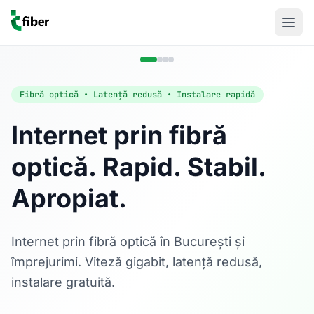
Fibră optică • Latență redusă • Instalare rapidă
Internet prin fibră
optică. Rapid. Stabil.
Acasă
Apropiat.
Internet Rezidențial
Fibră optică până la 1 Gbps, direct în casa ta.
Află mai multe
Internet prin fibră optică în București și
împrejurimi. Viteză gigabit, latență redusă,
instalare gratuită.