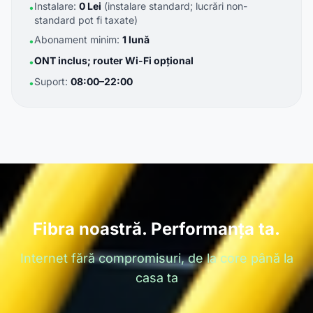
Instalare:
0 Lei
(instalare standard; lucrări non-
•
standard pot fi taxate)
Abonament minim:
1 lună
•
ONT inclus; router Wi-Fi opțional
•
Suport:
08:00–22:00
•
Fibra noastră. Performanța ta.
Internet fără compromisuri, de la core până la
casa ta