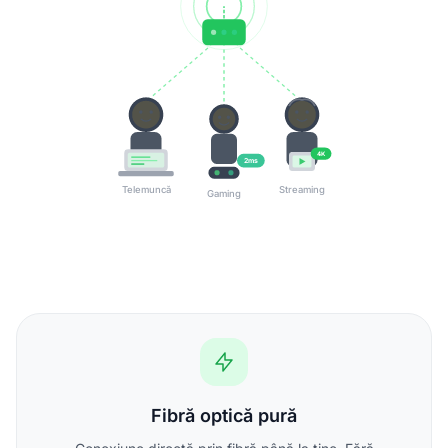
4K
2ms
Telemuncă
Streaming
Gaming
Fibră optică pură