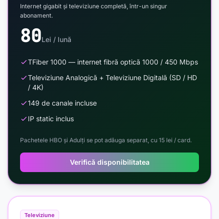
Internet gigabit și televiziune completă, într-un singur
abonament.
80
Lei / lună
TFiber 1000 — internet fibră optică 1000 / 450 Mbps
Televiziune Analogică + Televiziune Digitală (SD / HD
/ 4K)
149 de canale incluse
IP static inclus
Pachetele HBO și Adulți se pot adăuga separat, cu 15 lei / card.
Verifică disponibilitatea
Televiziune