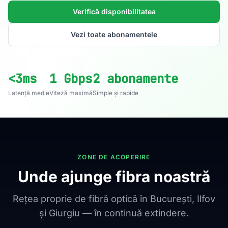
Verifică disponibilitatea
Vezi toate abonamentele
<3ms
1 Gbps
2 abonamente
Latență medie
Viteză maximă
Simple și rapide
ZONE DE ACOPERIRE
Unde ajunge fibra noastră
Rețea proprie de fibră optică în București, Ilfov
și Giurgiu — în continuă extindere.