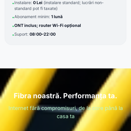
Instalare:
0 Lei
(instalare standard; lucrări non-
•
standard pot fi taxate)
Abonament minim:
1 lună
•
ONT inclus; router Wi-Fi opțional
•
Suport:
08:00–22:00
•
Fibra noastră. Performanța ta.
Internet fără compromisuri, de la core până la
casa ta