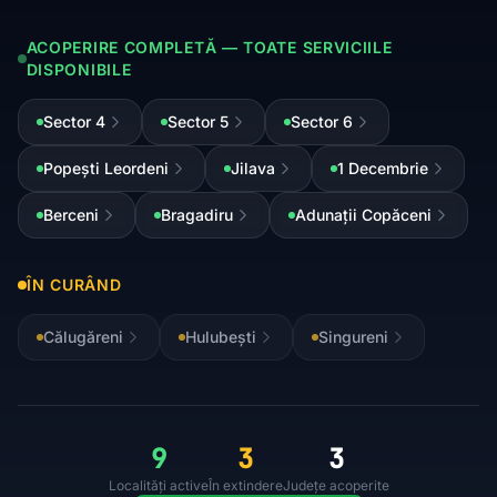
ACOPERIRE COMPLETĂ — TOATE SERVICIILE
DISPONIBILE
Sector 4
Sector 5
Sector 6
Popești Leordeni
Jilava
1 Decembrie
Berceni
Bragadiru
Adunații Copăceni
ÎN CURÂND
Călugăreni
Hulubești
Singureni
9
3
3
Localități active
În extindere
Județe acoperite