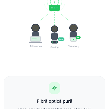
4K
2ms
Telemuncă
Streaming
Gaming
Fibră optică pură