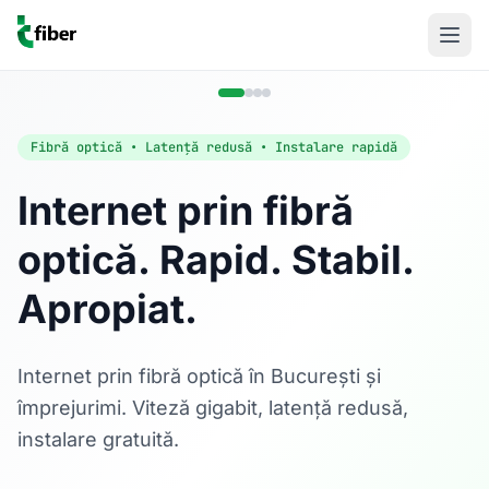
Fibră optică • Latență redusă • Instalare rapidă
Internet prin fibră
optică. Rapid. Stabil.
Acasă
Apropiat.
Internet Rezidențial
Fibră optică până la 1 Gbps, direct în casa ta.
Află mai multe
Internet prin fibră optică în București și
împrejurimi. Viteză gigabit, latență redusă,
instalare gratuită.