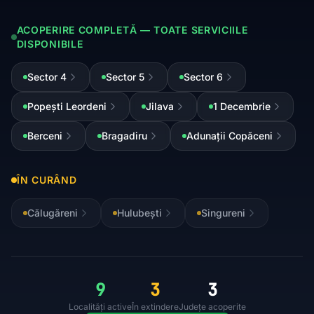
ACOPERIRE COMPLETĂ — TOATE SERVICIILE
DISPONIBILE
Sector 4
Sector 5
Sector 6
Popești Leordeni
Jilava
1 Decembrie
Berceni
Bragadiru
Adunații Copăceni
ÎN CURÂND
Călugăreni
Hulubești
Singureni
9
3
3
Localități active
În extindere
Județe acoperite