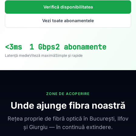
Verifică disponibilitatea
Vezi toate abonamentele
<3ms
1 Gbps
2 abonamente
Latență medie
Viteză maximă
Simple și rapide
ZONE DE ACOPERIRE
Unde ajunge fibra noastră
Rețea proprie de fibră optică în București, Ilfov
și Giurgiu — în continuă extindere.