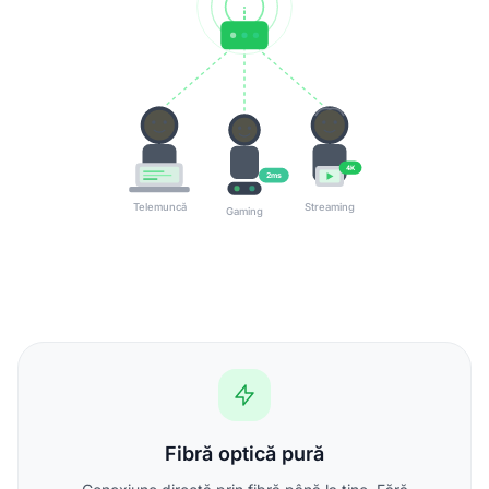
4K
2ms
Telemuncă
Streaming
Gaming
Fibră optică pură