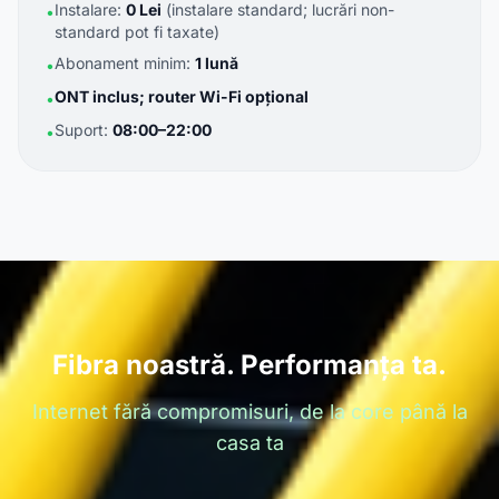
Instalare:
0 Lei
(instalare standard; lucrări non-
•
standard pot fi taxate)
Abonament minim:
1 lună
•
ONT inclus; router Wi-Fi opțional
•
Suport:
08:00–22:00
•
Fibra noastră. Performanța ta.
Internet fără compromisuri, de la core până la
casa ta