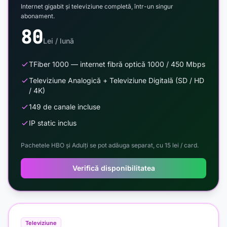
Internet gigabit și televiziune completă, într-un singur
abonament.
80
Lei / lună
TFiber 1000 — internet fibră optică 1000 / 450 Mbps
Televiziune Analogică + Televiziune Digitală (SD / HD
/ 4K)
149 de canale incluse
IP static inclus
Pachetele HBO și Adulți se pot adăuga separat, cu 15 lei / card.
Verifică disponibilitatea
Televiziune