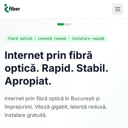
Fibră optică • Latență redusă • Instalare rapidă
Internet prin fibră
optică. Rapid. Stabil.
Acasă
Apropiat.
Internet Rezidențial
Fibră optică până la 1 Gbps, direct în casa ta.
Află mai multe
Internet prin fibră optică în București și
împrejurimi. Viteză gigabit, latență redusă,
instalare gratuită.