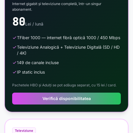
Internet gigabit și televiziune completă, într-un singur
abonament.
80
Lei / lună
TFiber 1000 — internet fibră optică 1000 / 450 Mbps
Televiziune Analogică + Televiziune Digitală (SD / HD
/ 4K)
149 de canale incluse
IP static inclus
Pachetele HBO și Adulți se pot adăuga separat, cu 15 lei / card.
Verifică disponibilitatea
Televiziune