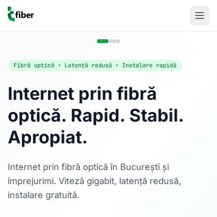
Fibră optică • Latență redusă • Instalare rapidă
Internet prin fibră
optică. Rapid. Stabil.
Acasă
Apropiat.
Internet Rezidențial
Fibră optică până la 1 Gbps, direct în casa ta.
Află mai multe
Internet prin fibră optică în București și
împrejurimi. Viteză gigabit, latență redusă,
instalare gratuită.