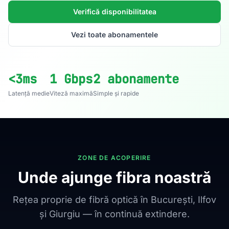
Verifică disponibilitatea
Vezi toate abonamentele
<3ms
1 Gbps
2 abonamente
Latență medie
Viteză maximă
Simple și rapide
ZONE DE ACOPERIRE
Unde ajunge fibra noastră
Rețea proprie de fibră optică în București, Ilfov
și Giurgiu — în continuă extindere.