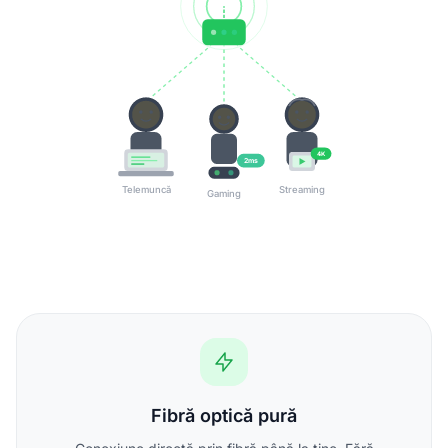
4K
2ms
Telemuncă
Streaming
Gaming
Fibră optică pură