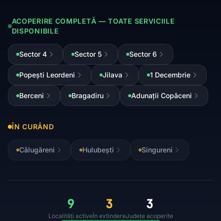
ACOPERIRE COMPLETĂ — TOATE SERVICIILE
DISPONIBILE
Sector 4
Sector 5
Sector 6
Popești Leordeni
Jilava
1 Decembrie
Berceni
Bragadiru
Adunații Copăceni
ÎN CURÂND
Călugăreni
Hulubești
Singureni
9
3
3
Localități active
În extindere
Județe acoperite