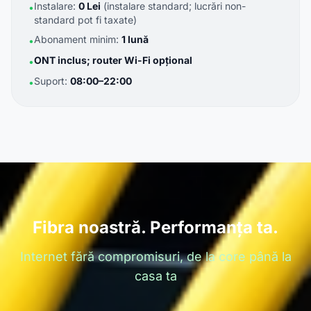
Instalare:
0 Lei
(instalare standard; lucrări non-
•
standard pot fi taxate)
Abonament minim:
1 lună
•
ONT inclus; router Wi-Fi opțional
•
Suport:
08:00–22:00
•
Fibra noastră. Performanța ta.
Internet fără compromisuri, de la core până la
casa ta