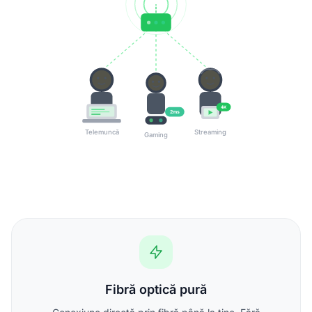
4K
2ms
Telemuncă
Streaming
Gaming
Fibră optică pură