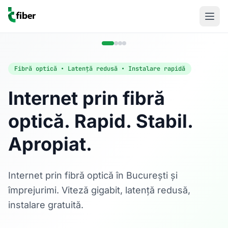
Fibră optică • Latență redusă • Instalare rapidă
Internet prin fibră
optică. Rapid. Stabil.
Acasă
Apropiat.
Internet Rezidențial
Fibră optică până la 1 Gbps, direct în casa ta.
Află mai multe
Internet prin fibră optică în București și
împrejurimi. Viteză gigabit, latență redusă,
instalare gratuită.