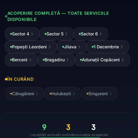
ACOPERIRE COMPLETĂ — TOATE SERVICIILE
DISPONIBILE
Sector 4
Sector 5
Sector 6
Popești Leordeni
Jilava
1 Decembrie
Berceni
Bragadiru
Adunații Copăceni
ÎN CURÂND
Călugăreni
Hulubești
Singureni
9
3
3
Localități active
În extindere
Județe acoperite