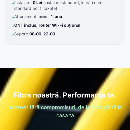
Instalare:
0 Lei
(instalare standard; lucrări non-
•
standard pot fi taxate)
Abonament minim:
1 lună
•
ONT inclus; router Wi-Fi opțional
•
Suport:
08:00–22:00
•
Fibra noastră. Performanța ta.
Internet fără compromisuri, de la core până la
casa ta