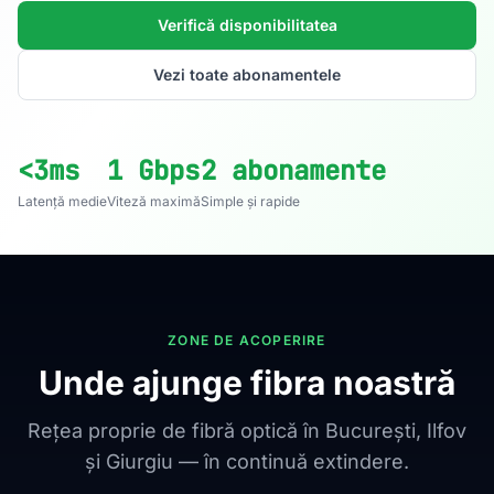
Verifică disponibilitatea
Vezi toate abonamentele
<3ms
1 Gbps
2 abonamente
Latență medie
Viteză maximă
Simple și rapide
ZONE DE ACOPERIRE
Unde ajunge fibra noastră
Rețea proprie de fibră optică în București, Ilfov
și Giurgiu — în continuă extindere.