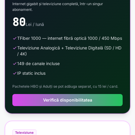
Internet gigabit și televiziune completă, într-un singur
abonament.
80
Lei / lună
TFiber 1000 — internet fibră optică 1000 / 450 Mbps
Televiziune Analogică + Televiziune Digitală (SD / HD
/ 4K)
149 de canale incluse
IP static inclus
Pachetele HBO și Adulți se pot adăuga separat, cu 15 lei / card.
Verifică disponibilitatea
Televiziune