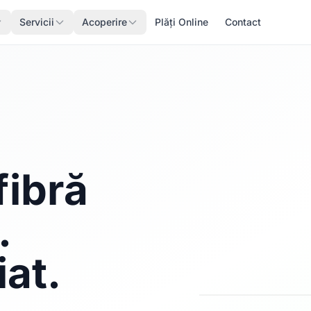
Servicii
Acoperire
Plăți Online
Contact
fibră
.
iat.