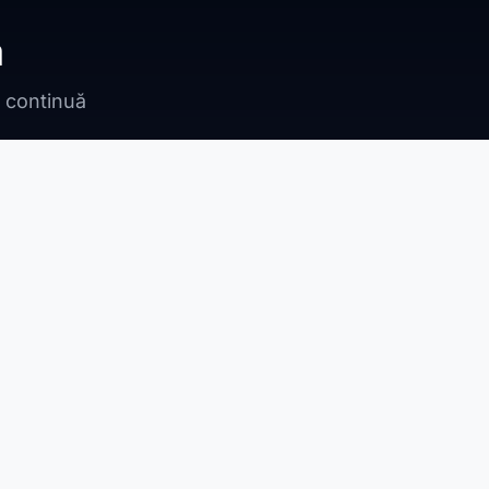
ă
n continuă
Bragadiru
Adunații Copăceni