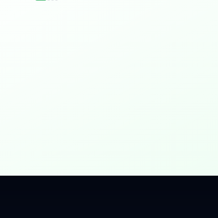
idențial
 Gbps, direct în casa ta.