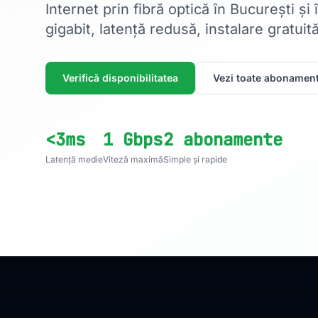
Internet prin fibră optică în București și
gigabit, latență redusă, instalare gratuită
Verifică disponibilitatea
Vezi toate abonament
<3ms
1 Gbps
2 abonamente
Latență medie
Viteză maximă
Simple și rapide