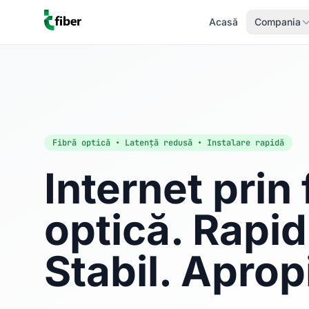
Acasă
Compania
Fibră optică • Latență redusă • Instalare rapidă
Internet prin 
optică. Rapid
Stabil. Aprop