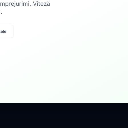
 împrejurimi. Viteză
.
ele
Acasă
Internet Rez
Fibră optică până la 1
Află mai multe