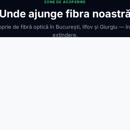
ZONE DE ACOPERIRE
Unde ajunge fibra noastr
prie de fibră optică în București, Ilfov și Giurgiu — î
extindere.
ONIBILE
ești Leordeni
Jilava
1 Decembrie
Berceni