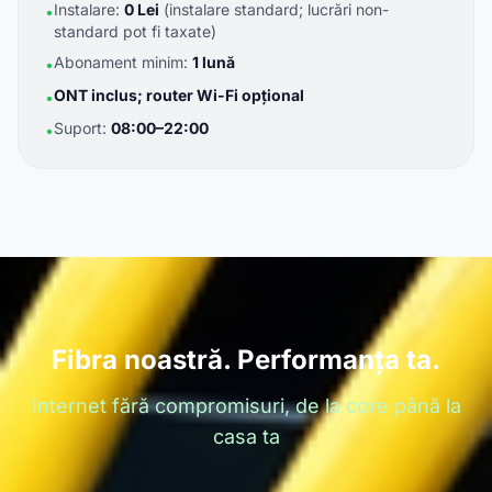
Instalare:
0 Lei
(instalare standard; lucrări non-
•
standard pot fi taxate)
Abonament minim:
1 lună
•
ONT inclus; router Wi-Fi opțional
•
Suport:
08:00–22:00
•
Fibra noastră. Performanța ta.
Internet fără compromisuri, de la core până la
casa ta