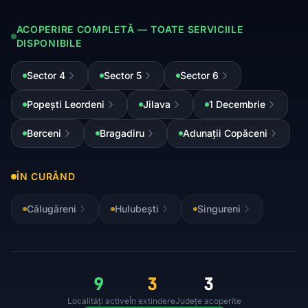
ACOPERIRE COMPLETĂ — TOATE SERVICIILE
DISPONIBILE
Sector 4
Sector 5
Sector 6
Popești Leordeni
Jilava
1 Decembrie
Berceni
Bragadiru
Adunații Copăceni
ÎN CURÂND
Călugăreni
Hulubești
Singureni
9
3
3
Localități active
În extindere
Județe acoperite