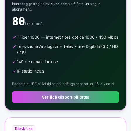
Internet gigabit și televiziune completă, într-un singur
abonament.
80
Lei / lună
TFiber 1000 — internet fibră optică 1000 / 450 Mbps
Televiziune Analogică + Televiziune Digitală (SD / HD
/ 4K)
149 de canale incluse
IP static inclus
Pachetele HBO și Adulți se pot adăuga separat, cu 15 lei / card.
Verifică disponibilitatea
Televiziune