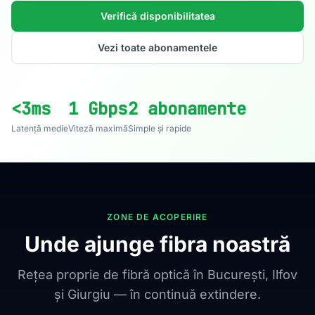
Verifică disponibilitatea
Vezi toate abonamentele
<3ms
1 Gbps
2 abonamente
Latență medie
Viteză maximă
Simple și rapide
ZONE DE ACOPERIRE
Unde ajunge fibra noastră
Rețea proprie de fibră optică în București, Ilfov
și Giurgiu — în continuă extindere.