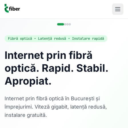
Fibră optică • Latență redusă • Instalare rapidă
Internet prin fibră
optică. Rapid. Stabil.
Acasă
Apropiat.
Internet Rezidențial
Fibră optică până la 1 Gbps, direct în casa ta.
Află mai multe
Internet prin fibră optică în București și
împrejurimi. Viteză gigabit, latență redusă,
instalare gratuită.