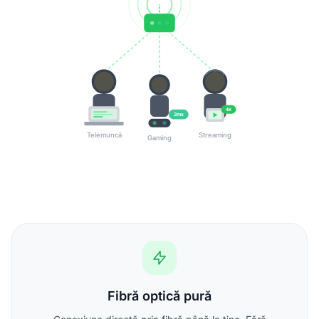
4K
2ms
Telemuncă
Streaming
Gaming
Fibră optică pură