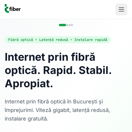
Fibră optică • Latență redusă • Instalare rapidă
Internet prin fibră
optică. Rapid. Stabil.
Acasă
Apropiat.
Internet Rezidențial
Fibră optică până la 1 Gbps, direct în casa ta.
Află mai multe
Internet prin fibră optică în București și
împrejurimi. Viteză gigabit, latență redusă,
instalare gratuită.