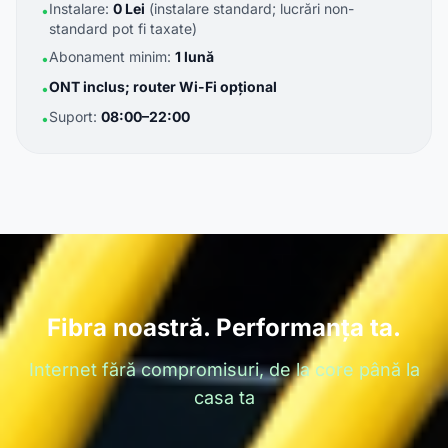
Instalare:
0 Lei
(instalare standard; lucrări non-
•
standard pot fi taxate)
Abonament minim:
1 lună
•
ONT inclus; router Wi-Fi opțional
•
Suport:
08:00–22:00
•
Fibra noastră. Performanța ta.
Internet fără compromisuri, de la core până la
casa ta