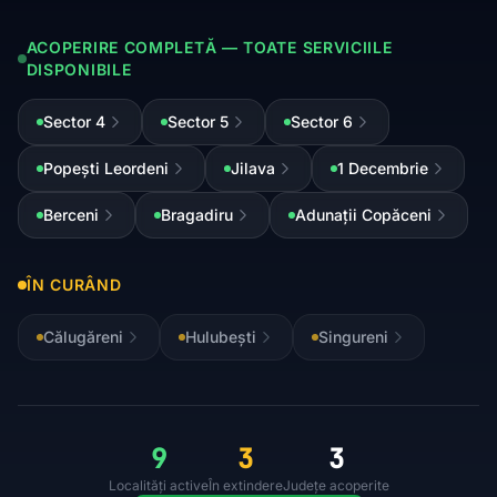
ACOPERIRE COMPLETĂ — TOATE SERVICIILE
DISPONIBILE
Sector 4
Sector 5
Sector 6
Popești Leordeni
Jilava
1 Decembrie
Berceni
Bragadiru
Adunații Copăceni
ÎN CURÂND
Călugăreni
Hulubești
Singureni
9
3
3
Localități active
În extindere
Județe acoperite