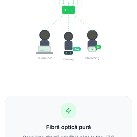
4K
2ms
Telemuncă
Streaming
Gaming
Fibră optică pură