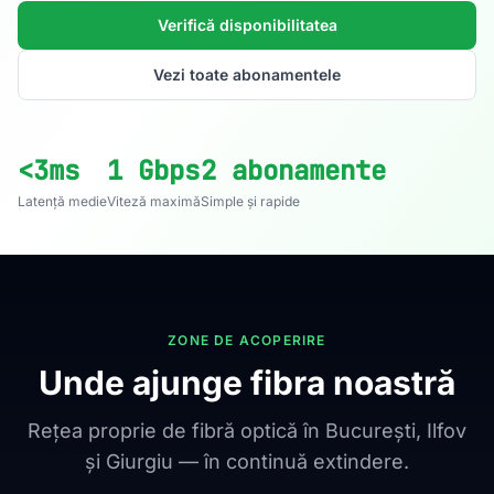
Verifică disponibilitatea
Vezi toate abonamentele
<3ms
1 Gbps
2 abonamente
Latență medie
Viteză maximă
Simple și rapide
ZONE DE ACOPERIRE
Unde ajunge fibra noastră
Rețea proprie de fibră optică în București, Ilfov
și Giurgiu — în continuă extindere.