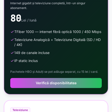
Internet gigabit și televiziune completă, într-un singur
abonament.
80
Lei / lună
TFiber 1000 — internet fibră optică 1000 / 450 Mbps
Televiziune Analogică + Televiziune Digitală (SD / HD
/ 4K)
149 de canale incluse
IP static inclus
Pachetele HBO și Adulți se pot adăuga separat, cu 15 lei / card.
Verifică disponibilitatea
Televiziune