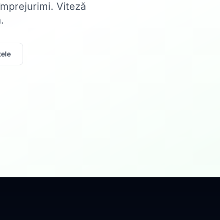
 împrejurimi. Viteză
.
ele
Acasă
Internet Rez
Fibră optică până la 1
Află mai multe