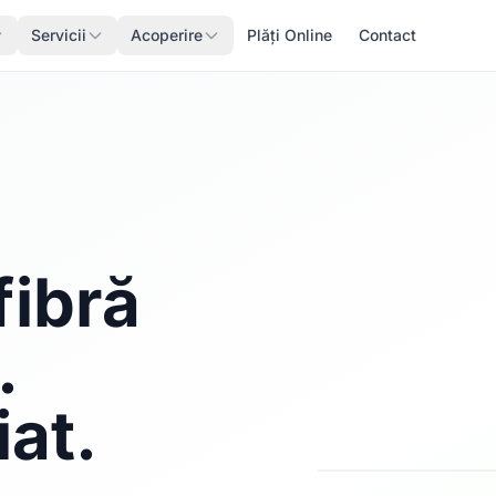
Servicii
Acoperire
Plăți Online
Contact
fibră
.
iat.