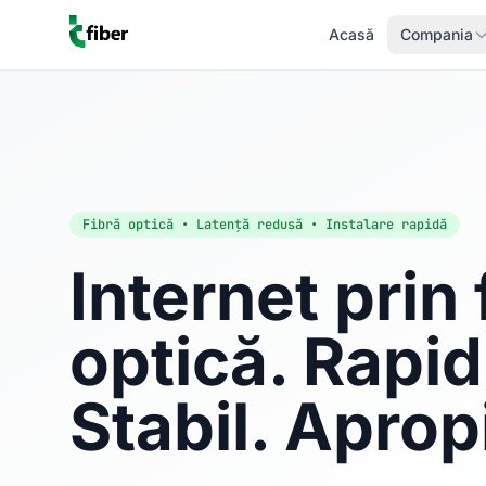
Acasă
Compania
Fibră optică • Latență redusă • Instalare rapidă
Internet prin 
optică. Rapid
Stabil. Aprop