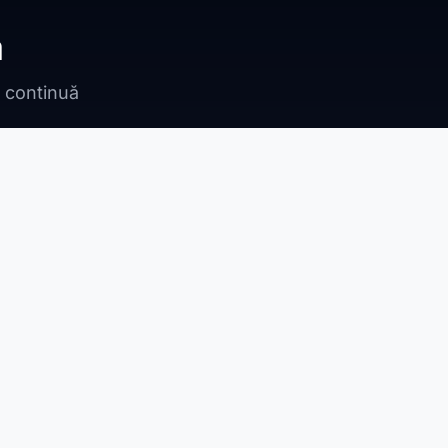
ă
n continuă
Bragadiru
Adunații Copăceni