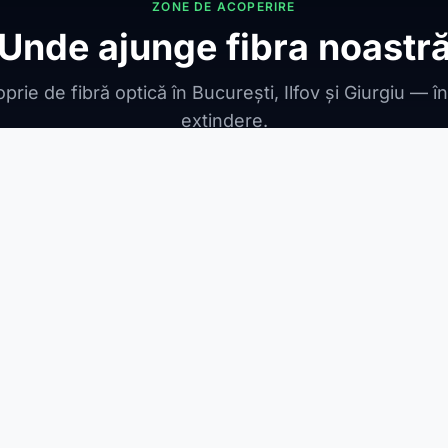
ZONE DE ACOPERIRE
Unde ajunge fibra noastr
prie de fibră optică în București, Ilfov și Giurgiu — î
extindere.
ONIBILE
ești Leordeni
Jilava
1 Decembrie
Berceni