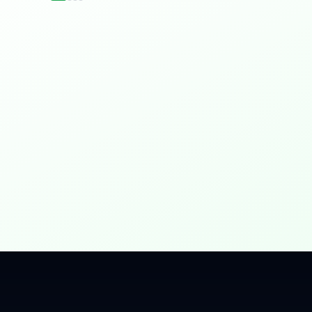
idențial
 Gbps, direct în casa ta.