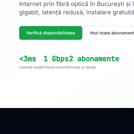
Internet prin fibră optică în București și
gigabit, latență redusă, instalare gratuită
Verifică disponibilitatea
Vezi toate abonament
<3ms
1 Gbps
2 abonamente
Latență medie
Viteză maximă
Simple și rapide