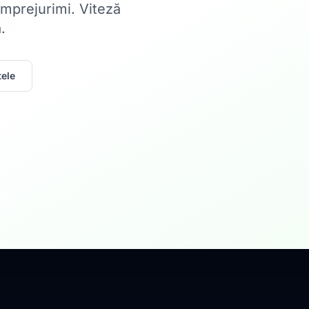
 împrejurimi. Viteză
.
ele
Acasă
Internet Rez
Fibră optică până la 1
Află mai multe