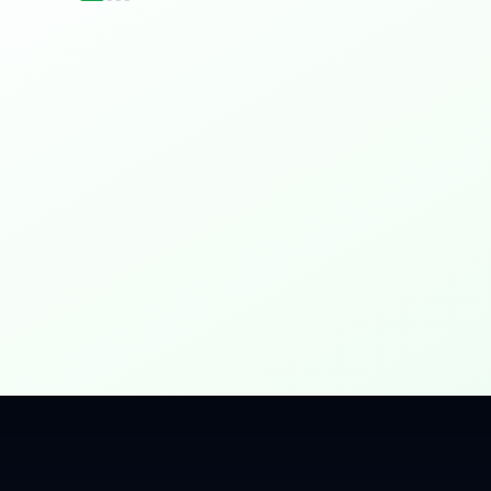
idențial
 Gbps, direct în casa ta.