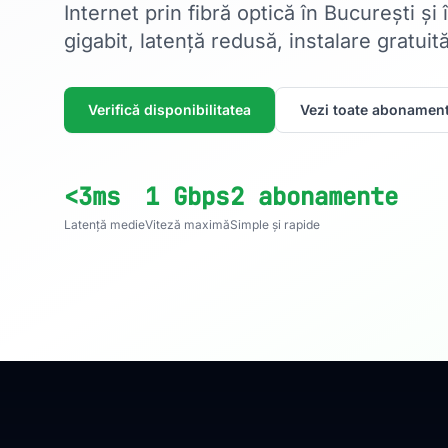
Internet prin fibră optică în București și
gigabit, latență redusă, instalare gratuită
Verifică disponibilitatea
Vezi toate abonament
<3ms
1 Gbps
2 abonamente
Latență medie
Viteză maximă
Simple și rapide