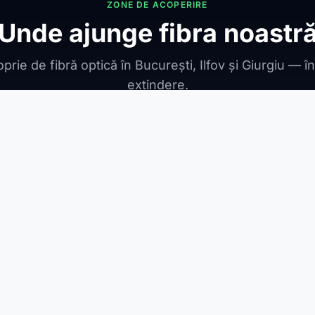
ZONE DE ACOPERIRE
Unde ajunge fibra noastr
prie de fibră optică în București, Ilfov și Giurgiu — î
extindere.
ONIBILE
ești Leordeni
Jilava
1 Decembrie
Berceni