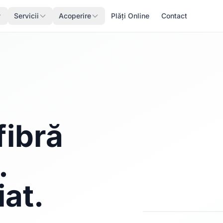
Servicii
Acoperire
Plăți Online
Contact
fibră
.
iat.