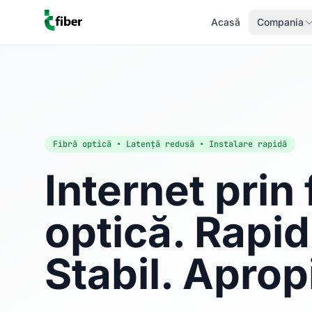
Acasă
Compania
Fibră optică • Latență redusă • Instalare rapidă
Internet prin 
optică. Rapid
Stabil. Aprop