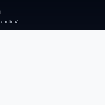
ă
n continuă
Bragadiru
Adunații Copăceni