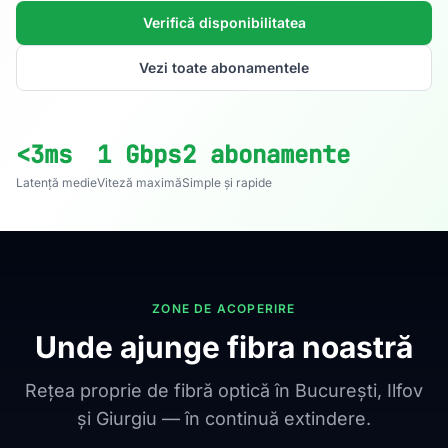
Verifică disponibilitatea
Vezi toate abonamentele
<3ms
1 Gbps
2 abonamente
Latență medie
Viteză maximă
Simple și rapide
ZONE DE ACOPERIRE
Unde ajunge fibra noastră
Rețea proprie de fibră optică în București, Ilfov
și Giurgiu — în continuă extindere.