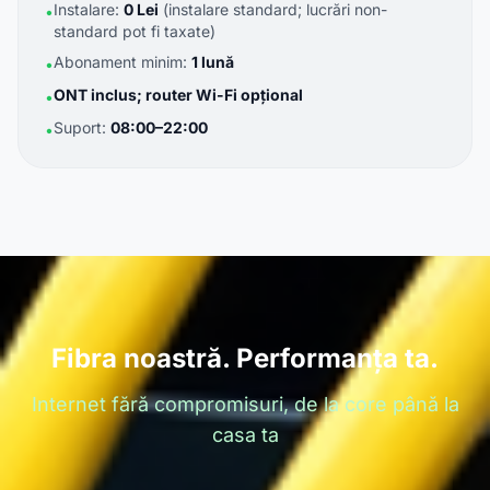
Instalare:
0 Lei
(instalare standard; lucrări non-
•
standard pot fi taxate)
Abonament minim:
1 lună
•
ONT inclus; router Wi-Fi opțional
•
Suport:
08:00–22:00
•
Fibra noastră. Performanța ta.
Internet fără compromisuri, de la core până la
casa ta