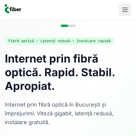
Fibră optică • Latență redusă • Instalare rapidă
Internet prin fibră
optică. Rapid. Stabil.
Acasă
Apropiat.
Internet Rezidențial
Fibră optică până la 1 Gbps, direct în casa ta.
Află mai multe
Internet prin fibră optică în București și
împrejurimi. Viteză gigabit, latență redusă,
instalare gratuită.