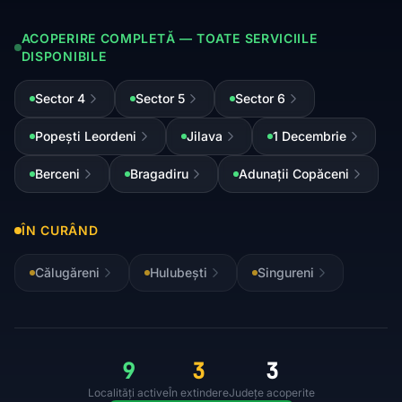
ACOPERIRE COMPLETĂ — TOATE SERVICIILE
DISPONIBILE
Sector 4
Sector 5
Sector 6
Popești Leordeni
Jilava
1 Decembrie
Berceni
Bragadiru
Adunații Copăceni
ÎN CURÂND
Călugăreni
Hulubești
Singureni
9
3
3
Localități active
În extindere
Județe acoperite