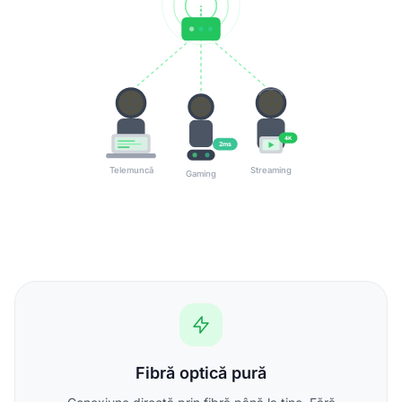
4K
2ms
Telemuncă
Streaming
Gaming
Fibră optică pură