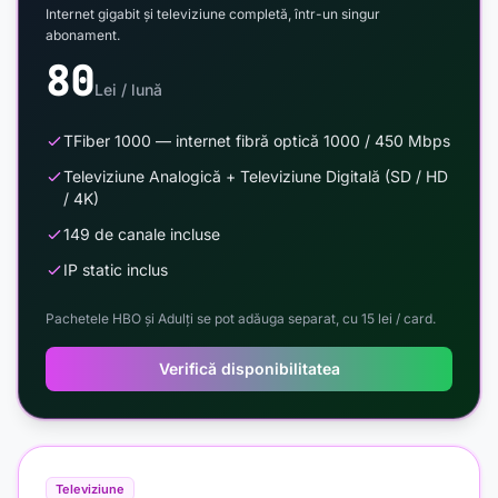
Internet gigabit și televiziune completă, într-un singur
abonament.
80
Lei / lună
TFiber 1000 — internet fibră optică 1000 / 450 Mbps
Televiziune Analogică + Televiziune Digitală (SD / HD
/ 4K)
149 de canale incluse
IP static inclus
Pachetele HBO și Adulți se pot adăuga separat, cu 15 lei / card.
Verifică disponibilitatea
Televiziune