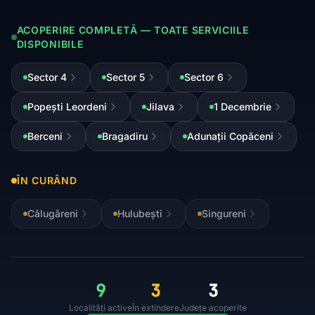
ACOPERIRE COMPLETĂ — TOATE SERVICIILE
DISPONIBILE
Sector 4
Sector 5
Sector 6
Popești Leordeni
Jilava
1 Decembrie
Berceni
Bragadiru
Adunații Copăceni
ÎN CURÂND
Călugăreni
Hulubești
Singureni
9
3
3
Localități active
În extindere
Județe acoperite