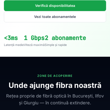
Verifică disponibilitatea
Vezi toate abonamentele
<3ms
1 Gbps
2 abonamente
Latență medie
Viteză maximă
Simple și rapide
ZONE DE ACOPERIRE
Unde ajunge fibra noastră
Rețea proprie de fibră optică în București, Ilfov
și Giurgiu — în continuă extindere.