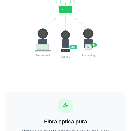
4K
2ms
Telemuncă
Streaming
Gaming
Fibră optică pură