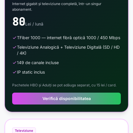
Internet gigabit și televiziune completă, într-un singur
abonament.
80
Lei / lună
TFiber 1000 — internet fibră optică 1000 / 450 Mbps
Televiziune Analogică + Televiziune Digitală (SD / HD
/ 4K)
149 de canale incluse
IP static inclus
Pachetele HBO și Adulți se pot adăuga separat, cu 15 lei / card.
Verifică disponibilitatea
Televiziune