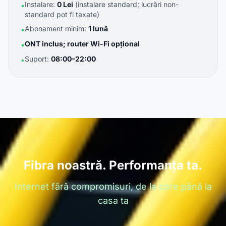
Instalare:
0 Lei
(instalare standard; lucrări non-
•
standard pot fi taxate)
Abonament minim:
1 lună
•
ONT inclus; router Wi-Fi opțional
•
Suport:
08:00–22:00
•
Fibra noastră. Performanța ta.
Internet fără compromisuri, de la core până la
casa ta