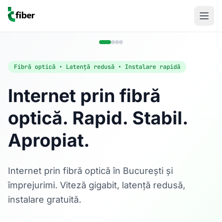
Fibră optică • Latență redusă • Instalare rapidă
Internet prin fibră
optică. Rapid. Stabil.
Acasă
Apropiat.
Internet Rezidențial
Fibră optică până la 1 Gbps, direct în casa ta.
Află mai multe
Internet prin fibră optică în București și
împrejurimi. Viteză gigabit, latență redusă,
instalare gratuită.