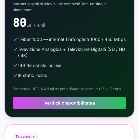
Internet gigabit și televiziune completă, într-un singur
abonament.
80
Lei / lună
TFiber 1000 — internet fibră optică 1000 / 450 Mbps
Televiziune Analogică + Televiziune Digitală (SD / HD
/ 4K)
149 de canale incluse
IP static inclus
Pachetele HBO și Adulți se pot adăuga separat, cu 15 lei / card.
Verifică disponibilitatea
Televiziune