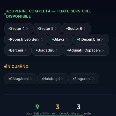
ACOPERIRE COMPLETĂ — TOATE SERVICIILE
DISPONIBILE
Sector 4
Sector 5
Sector 6
Popești Leordeni
Jilava
1 Decembrie
Berceni
Bragadiru
Adunații Copăceni
ÎN CURÂND
Călugăreni
Hulubești
Singureni
9
3
3
Localități active
În extindere
Județe acoperite