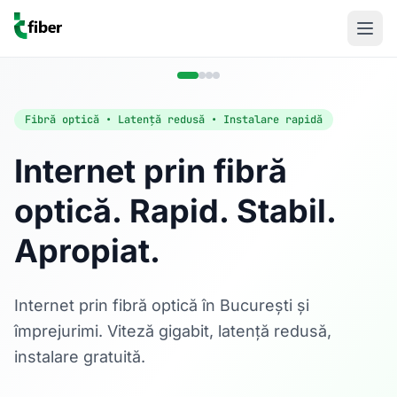
Fibră optică • Latență redusă • Instalare rapidă
Internet prin fibră
optică. Rapid. Stabil.
Acasă
Apropiat.
Internet Rezidențial
Fibră optică până la 1 Gbps, direct în casa ta.
Află mai multe
Internet prin fibră optică în București și
împrejurimi. Viteză gigabit, latență redusă,
instalare gratuită.