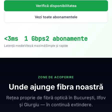
Verifică disponibilitatea
Vezi toate abonamentele
<3ms
1 Gbps
2 abonamente
Latență medie
Viteză maximă
Simple și rapide
ZONE DE ACOPERIRE
Unde ajunge fibra noastră
Rețea proprie de fibră optică în București, Ilfov
și Giurgiu — în continuă extindere.