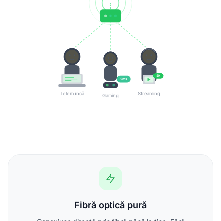
4K
2ms
Telemuncă
Streaming
Gaming
Fibră optică pură