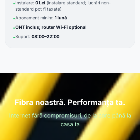
Instalare:
0 Lei
(instalare standard; lucrări non-
•
standard pot fi taxate)
Abonament minim:
1 lună
•
ONT inclus; router Wi-Fi opțional
•
Suport:
08:00–22:00
•
Fibra noastră. Performanța ta.
Internet fără compromisuri, de la core până la
casa ta