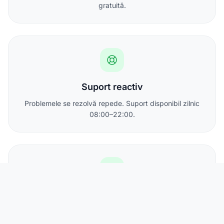
gratuită.
Suport reactiv
Problemele se rezolvă repede. Suport disponibil zilnic
08:00–22:00.
IP static inclus
Toate abonamentele includ cel puțin o adresă IPv4
statică.