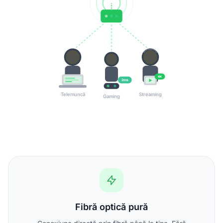
4K
2ms
Telemuncă
Streaming
Gaming
Fibră optică pură