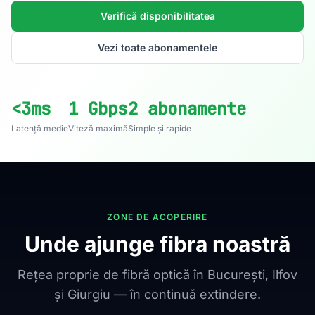
Verifică disponibilitatea
Vezi toate abonamentele
<3ms
1 Gbps
2 abonamente
Latență medie
Viteză maximă
Simple și rapide
ZONE DE ACOPERIRE
Unde ajunge fibra noastră
Rețea proprie de fibră optică în București, Ilfov
și Giurgiu — în continuă extindere.