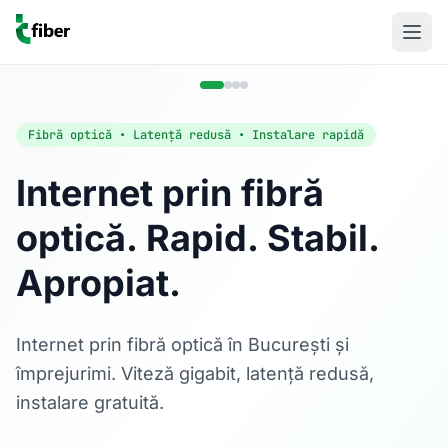
Fibră optică • Latență redusă • Instalare rapidă
Internet prin fibră
optică. Rapid. Stabil.
Acasă
Apropiat.
Internet Rezidențial
Fibră optică până la 1 Gbps, direct în casa ta.
Află mai multe
Internet prin fibră optică în București și
împrejurimi. Viteză gigabit, latență redusă,
instalare gratuită.