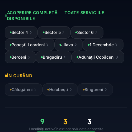
ACOPERIRE COMPLETĂ — TOATE SERVICIILE
DISPONIBILE
Sector 4
Sector 5
Sector 6
Popești Leordeni
Jilava
1 Decembrie
Berceni
Bragadiru
Adunații Copăceni
ÎN CURÂND
Călugăreni
Hulubești
Singureni
9
3
3
Localități active
În extindere
Județe acoperite