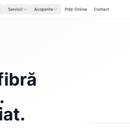
Servicii
Acoperire
Plăți Online
Contact
fibră
.
iat.