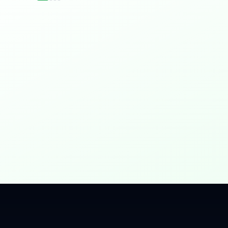
idențial
 Gbps, direct în casa ta.