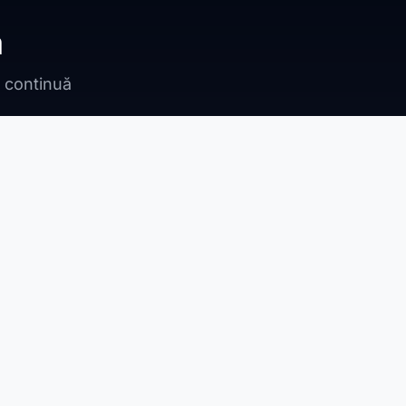
ă
n continuă
Bragadiru
Adunații Copăceni