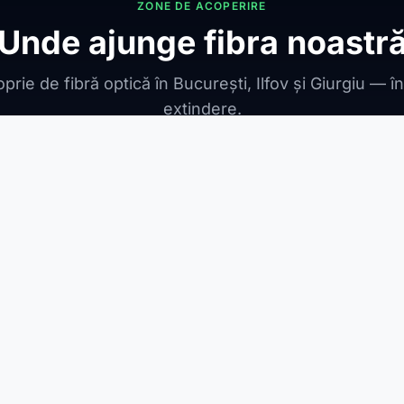
ZONE DE ACOPERIRE
Unde ajunge fibra noastr
prie de fibră optică în București, Ilfov și Giurgiu — î
extindere.
ONIBILE
ești Leordeni
Jilava
1 Decembrie
Berceni