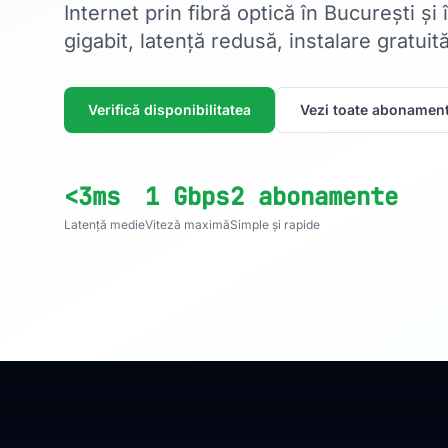
Internet prin fibră optică în București și
gigabit, latență redusă, instalare gratuită
Verifică disponibilitatea
Vezi toate abonament
<3ms
1 Gbps
2 abonamente
Latență medie
Viteză maximă
Simple și rapide