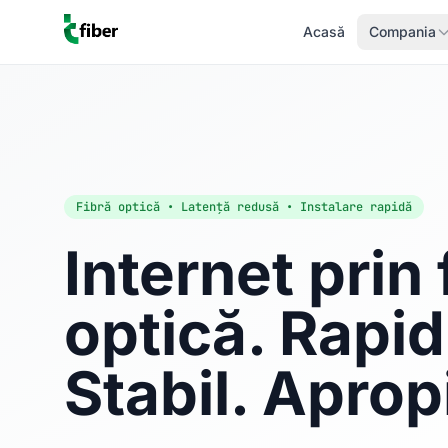
Acasă
Compania
Fibră optică • Latență redusă • Instalare rapidă
Internet prin 
optică. Rapid
Stabil. Aprop