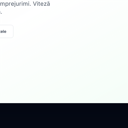
 împrejurimi. Viteză
.
ele
Acasă
Internet Rez
Fibră optică până la 1
Află mai multe