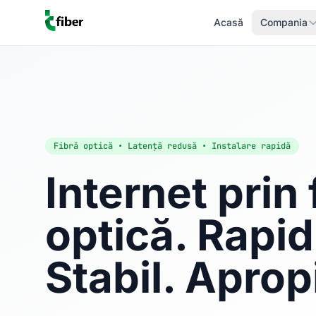
Acasă
Compania
Fibră optică • Latență redusă • Instalare rapidă
Internet prin 
optică. Rapid
Stabil. Aprop