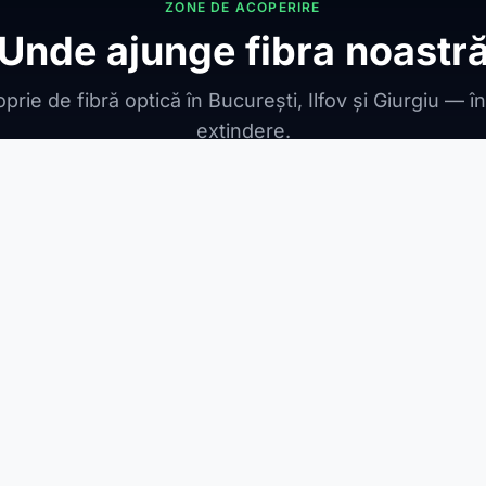
ZONE DE ACOPERIRE
Unde ajunge fibra noastr
prie de fibră optică în București, Ilfov și Giurgiu — î
extindere.
ONIBILE
ești Leordeni
Jilava
1 Decembrie
Berceni