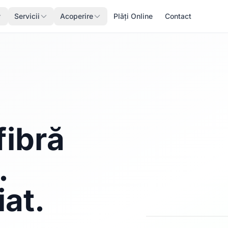
Servicii
Acoperire
Plăți Online
Contact
fibră
.
iat.