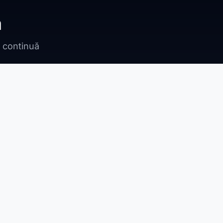
ă
n continuă
Bragadiru
Adunații Copăceni