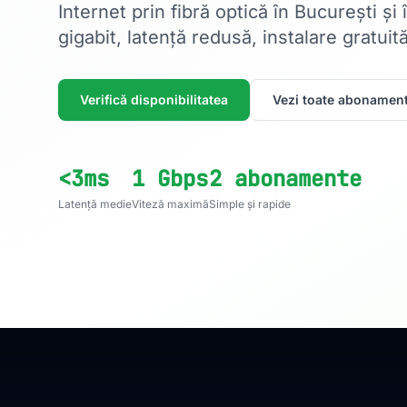
Internet prin fibră optică în București și
gigabit, latență redusă, instalare gratuită
Verifică disponibilitatea
Vezi toate abonament
<3ms
1 Gbps
2 abonamente
Latență medie
Viteză maximă
Simple și rapide