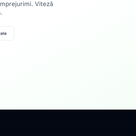
 împrejurimi. Viteză
.
ele
Acasă
Internet Rez
Fibră optică până la 1
Află mai multe