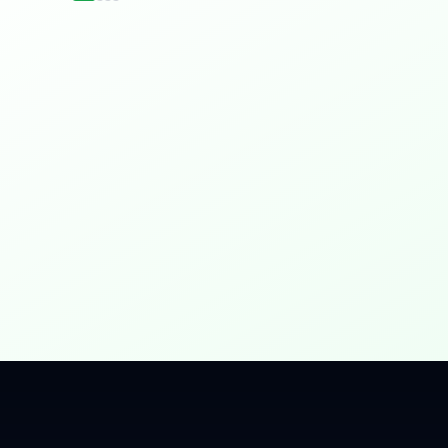
idențial
 Gbps, direct în casa ta.