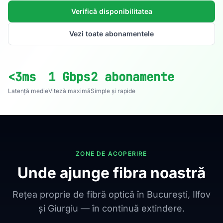
Verifică disponibilitatea
Vezi toate abonamentele
<3ms
1 Gbps
2 abonamente
Latență medie
Viteză maximă
Simple și rapide
ZONE DE ACOPERIRE
Unde ajunge fibra noastră
Rețea proprie de fibră optică în București, Ilfov
și Giurgiu — în continuă extindere.