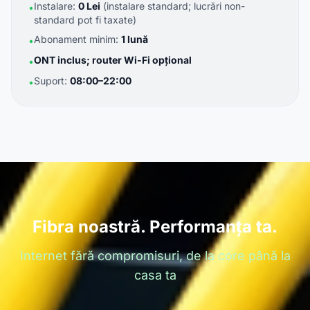
Instalare:
0 Lei
(instalare standard; lucrări non-
•
standard pot fi taxate)
Abonament minim:
1 lună
•
ONT inclus; router Wi-Fi opțional
•
Suport:
08:00–22:00
•
Fibra noastră. Performanța ta.
Internet fără compromisuri, de la core până la
casa ta