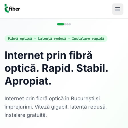
Fibră optică • Latență redusă • Instalare rapidă
Internet prin fibră
optică. Rapid. Stabil.
Acasă
Apropiat.
Internet Rezidențial
Fibră optică până la 1 Gbps, direct în casa ta.
Află mai multe
Internet prin fibră optică în București și
împrejurimi. Viteză gigabit, latență redusă,
instalare gratuită.