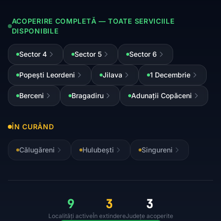
ACOPERIRE COMPLETĂ — TOATE SERVICIILE
DISPONIBILE
Sector 4
Sector 5
Sector 6
Popești Leordeni
Jilava
1 Decembrie
Berceni
Bragadiru
Adunații Copăceni
ÎN CURÂND
Călugăreni
Hulubești
Singureni
9
3
3
Localități active
În extindere
Județe acoperite