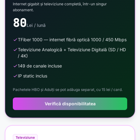
Internet gigabit și televiziune completă, într-un singur
abonament.
80
Lei / lună
TFiber 1000 — internet fibră optică 1000 / 450 Mbps
Televiziune Analogică + Televiziune Digitală (SD / HD
/ 4K)
149 de canale incluse
IP static inclus
Pachetele HBO și Adulți se pot adăuga separat, cu 15 lei / card.
Verifică disponibilitatea
Televiziune